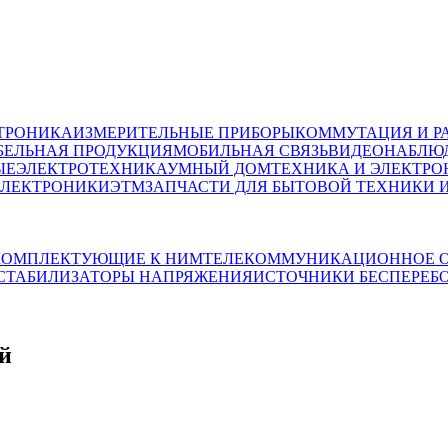
ТРОНИКА
ИЗМЕРИТЕЛЬНЫЕ ПРИБОРЫ
КОММУТАЦИЯ И Р
БЕЛЬНАЯ ПРОДУКЦИЯ
МОБИЛЬНАЯ СВЯЗЬ
ВИДЕОНАБЛЮД
ЫЕ
ЭЛЕКТРОТЕХНИКА
УМНЫЙ ДОМ
ТЕХНИКА И ЭЛЕКТРО
ЭЛЕКТРОНИКИ
ЭТМ
ЗАПЧАСТИ ДЛЯ БЫТОВОЙ ТЕХНИКИ 
 КОМПЛЕКТУЮЩИЕ К НИМ
ТЕЛЕКОММУНИКАЦИОННОЕ О
СТАБИЛИЗАТОРЫ НАПРЯЖЕНИЯ
ИСТОЧНИКИ БЕСПЕРЕБ
й