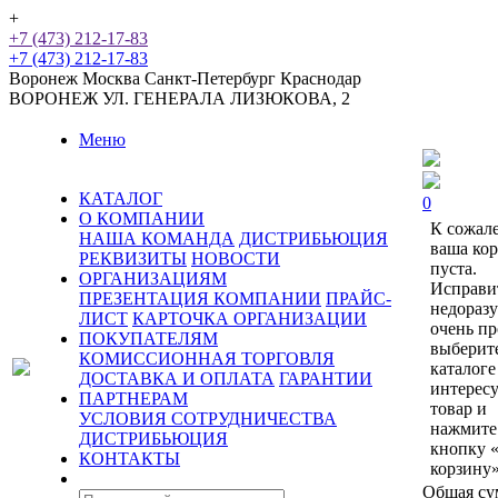
+
+7 (473) 212-17-83
+7 (473) 212-17-83
Воронеж
Москва
Санкт-Петербург
Краснодар
ВОРОНЕЖ
УЛ. ГЕНЕРАЛА ЛИЗЮКОВА, 2
Меню
КАТАЛОГ
0
О КОМПАНИИ
К сожал
НАША КОМАНДА
ДИСТРИБЬЮЦИЯ
ваша ко
РЕКВИЗИТЫ
НОВОСТИ
пуста.
ОРГАНИЗАЦИЯМ
Исправи
ПРЕЗЕНТАЦИЯ КОМПАНИИ
ПРАЙС-
недораз
ЛИСТ
КАРТОЧКА ОРГАНИЗАЦИИ
очень пр
ПОКУПАТЕЛЯМ
выберит
КОМИССИОННАЯ ТОРГОВЛЯ
каталоге
ДОСТАВКА И ОПЛАТА
ГАРАНТИИ
интерес
ПАРТНЕРАМ
товар и
УСЛОВИЯ СОТРУДНИЧЕСТВА
нажмите
ДИСТРИБЬЮЦИЯ
кнопку 
КОНТАКТЫ
корзину»
Общая су