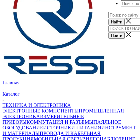
Главная
-
Каталог
-
ТЕХНИКА И ЭЛЕКТРОНИКА
ЭЛЕКТРОННЫЕ КОМПОНЕНТЫ
ПРОМЫШЛЕННАЯ
ЭЛЕКТРОНИКА
ИЗМЕРИТЕЛЬНЫЕ
ПРИБОРЫ
КОММУТАЦИЯ И РАЗЪЕМЫ
ПАЯЛЬНОЕ
ОБОРУДОВАНИЕ
ИСТОЧНИКИ ПИТАНИЯ
ИНСТРУМЕНТ
И МАТЕРИАЛЫ
ПРОВОДА И КАБЕЛЬНАЯ
ПРОДУКЦИЯ
МОБИЛЬНАЯ СВЯЗЬ
ВИДЕОНАБЛЮДЕНИЕ