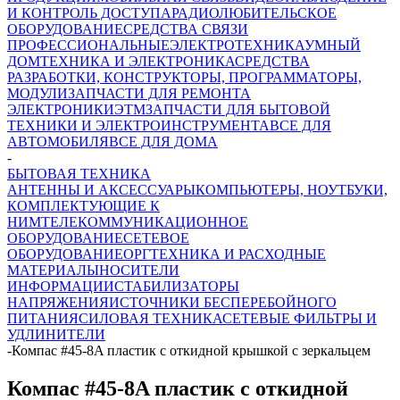
И КОНТРОЛЬ ДОСТУПА
РАДИОЛЮБИТЕЛЬСКОЕ
ОБОРУДОВАНИЕ
СРЕДСТВА СВЯЗИ
ПРОФЕССИОНАЛЬНЫЕ
ЭЛЕКТРОТЕХНИКА
УМНЫЙ
ДОМ
ТЕХНИКА И ЭЛЕКТРОНИКА
СРЕДСТВА
РАЗРАБОТКИ, КОНСТРУКТОРЫ, ПРОГРАММАТОРЫ,
МОДУЛИ
ЗАПЧАСТИ ДЛЯ РЕМОНТА
ЭЛЕКТРОНИКИ
ЭТМ
ЗАПЧАСТИ ДЛЯ БЫТОВОЙ
ТЕХНИКИ И ЭЛЕКТРОИНСТРУМЕНТА
ВСЕ ДЛЯ
АВТОМОБИЛЯ
ВСЕ ДЛЯ ДОМА
-
БЫТОВАЯ ТЕХНИКА
АНТЕННЫ И АКСЕССУАРЫ
КОМПЬЮТЕРЫ, НОУТБУКИ,
КОМПЛЕКТУЮЩИЕ К
НИМ
ТЕЛЕКОММУНИКАЦИОННОЕ
ОБОРУДОВАНИЕ
СЕТЕВОЕ
ОБОРУДОВАНИЕ
ОРГТЕХНИКА И РАСХОДНЫЕ
МАТЕРИАЛЫ
НОСИТЕЛИ
ИНФОРМАЦИИ
СТАБИЛИЗАТОРЫ
НАПРЯЖЕНИЯ
ИСТОЧНИКИ БЕСПЕРЕБОЙНОГО
ПИТАНИЯ
СИЛОВАЯ ТЕХНИКА
СЕТЕВЫЕ ФИЛЬТРЫ И
УДЛИНИТЕЛИ
-
Компас #45-8A пластик с откидной крышкой с зеркальцем
Компас #45-8A пластик с откидной