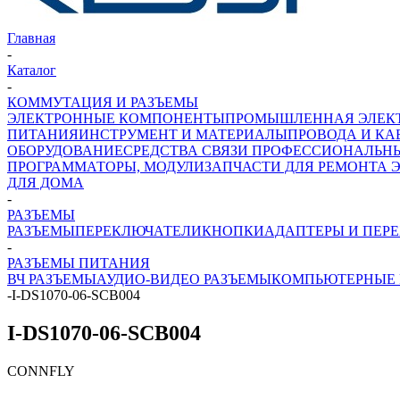
Главная
-
Каталог
-
КОММУТАЦИЯ И РАЗЪЕМЫ
ЭЛЕКТРОННЫЕ КОМПОНЕНТЫ
ПРОМЫШЛЕННАЯ ЭЛЕК
ПИТАНИЯ
ИНСТРУМЕНТ И МАТЕРИАЛЫ
ПРОВОДА И КА
ОБОРУДОВАНИЕ
СРЕДСТВА СВЯЗИ ПРОФЕССИОНАЛЬН
ПРОГРАММАТОРЫ, МОДУЛИ
ЗАПЧАСТИ ДЛЯ РЕМОНТА 
ДЛЯ ДОМА
-
РАЗЪЕМЫ
РАЗЪЕМЫ
ПЕРЕКЛЮЧАТЕЛИ
КНОПКИ
АДАПТЕРЫ И ПЕР
-
РАЗЪЕМЫ ПИТАНИЯ
ВЧ РАЗЪЕМЫ
АУДИО-ВИДЕО РАЗЪЕМЫ
КОМПЬЮТЕРНЫЕ 
-
I-DS1070-06-SCB004
I-DS1070-06-SCB004
CONNFLY