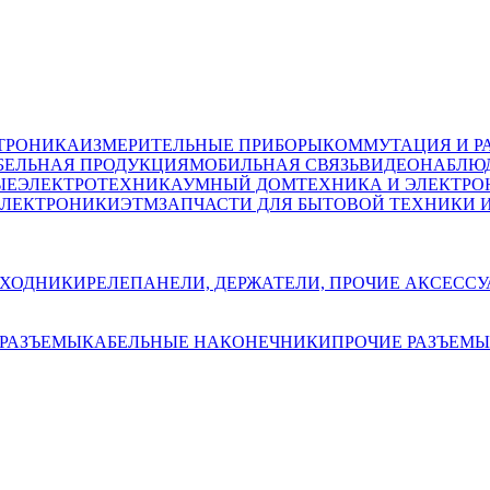
ТРОНИКА
ИЗМЕРИТЕЛЬНЫЕ ПРИБОРЫ
КОММУТАЦИЯ И Р
БЕЛЬНАЯ ПРОДУКЦИЯ
МОБИЛЬНАЯ СВЯЗЬ
ВИДЕОНАБЛЮД
ЫЕ
ЭЛЕКТРОТЕХНИКА
УМНЫЙ ДОМ
ТЕХНИКА И ЭЛЕКТРО
ЭЛЕКТРОНИКИ
ЭТМ
ЗАПЧАСТИ ДЛЯ БЫТОВОЙ ТЕХНИКИ 
ЕХОДНИКИ
РЕЛЕ
ПАНЕЛИ, ДЕРЖАТЕЛИ, ПРОЧИЕ АКСЕСС
РАЗЪЕМЫ
КАБЕЛЬНЫЕ НАКОНЕЧНИКИ
ПРОЧИЕ РАЗЪЕМЫ