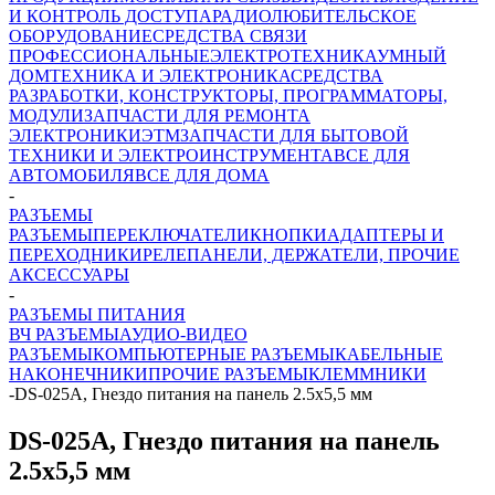
И КОНТРОЛЬ ДОСТУПА
РАДИОЛЮБИТЕЛЬСКОЕ
ОБОРУДОВАНИЕ
СРЕДСТВА СВЯЗИ
ПРОФЕССИОНАЛЬНЫЕ
ЭЛЕКТРОТЕХНИКА
УМНЫЙ
ДОМ
ТЕХНИКА И ЭЛЕКТРОНИКА
СРЕДСТВА
РАЗРАБОТКИ, КОНСТРУКТОРЫ, ПРОГРАММАТОРЫ,
МОДУЛИ
ЗАПЧАСТИ ДЛЯ РЕМОНТА
ЭЛЕКТРОНИКИ
ЭТМ
ЗАПЧАСТИ ДЛЯ БЫТОВОЙ
ТЕХНИКИ И ЭЛЕКТРОИНСТРУМЕНТА
ВСЕ ДЛЯ
АВТОМОБИЛЯ
ВСЕ ДЛЯ ДОМА
-
РАЗЪЕМЫ
РАЗЪЕМЫ
ПЕРЕКЛЮЧАТЕЛИ
КНОПКИ
АДАПТЕРЫ И
ПЕРЕХОДНИКИ
РЕЛЕ
ПАНЕЛИ, ДЕРЖАТЕЛИ, ПРОЧИЕ
АКСЕССУАРЫ
-
РАЗЪЕМЫ ПИТАНИЯ
ВЧ РАЗЪЕМЫ
АУДИО-ВИДЕО
РАЗЪЕМЫ
КОМПЬЮТЕРНЫЕ РАЗЪЕМЫ
КАБЕЛЬНЫЕ
НАКОНЕЧНИКИ
ПРОЧИЕ РАЗЪЕМЫ
КЛЕММНИКИ
-
DS-025A, Гнездо питания на панель 2.5х5,5 мм
DS-025A, Гнездо питания на панель
2.5х5,5 мм