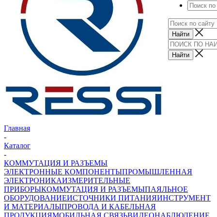
Главная
-
Каталог
-
КОММУТАЦИЯ И РАЗЪЕМЫ
ЭЛЕКТРОННЫЕ КОМПОНЕНТЫ
ПРОМЫШЛЕННАЯ
ЭЛЕКТРОНИКА
ИЗМЕРИТЕЛЬНЫЕ
ПРИБОРЫ
КОММУТАЦИЯ И РАЗЪЕМЫ
ПАЯЛЬНОЕ
ОБОРУДОВАНИЕ
ИСТОЧНИКИ ПИТАНИЯ
ИНСТРУМЕНТ
И МАТЕРИАЛЫ
ПРОВОДА И КАБЕЛЬНАЯ
ПРОДУКЦИЯ
МОБИЛЬНАЯ СВЯЗЬ
ВИДЕОНАБЛЮДЕНИЕ