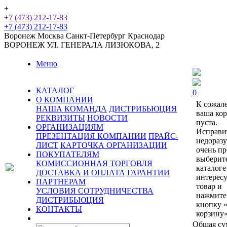
+
+7 (473) 212-17-83
+7 (473) 212-17-83
Воронеж
Москва
Санкт-Петербург
Краснодар
ВОРОНЕЖ
УЛ. ГЕНЕРАЛА ЛИЗЮКОВА, 2
Меню
КАТАЛОГ
0
О КОМПАНИИ
К сожал
НАША КОМАНДА
ДИСТРИБЬЮЦИЯ
ваша ко
РЕКВИЗИТЫ
НОВОСТИ
пуста.
ОРГАНИЗАЦИЯМ
Исправи
ПРЕЗЕНТАЦИЯ КОМПАНИИ
ПРАЙС-
недораз
ЛИСТ
КАРТОЧКА ОРГАНИЗАЦИИ
очень пр
ПОКУПАТЕЛЯМ
выберит
КОМИССИОННАЯ ТОРГОВЛЯ
каталоге
ДОСТАВКА И ОПЛАТА
ГАРАНТИИ
интерес
ПАРТНЕРАМ
товар и
УСЛОВИЯ СОТРУДНИЧЕСТВА
нажмите
ДИСТРИБЬЮЦИЯ
кнопку 
КОНТАКТЫ
корзину»
Общая су