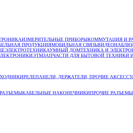
ТРОНИКА
ИЗМЕРИТЕЛЬНЫЕ ПРИБОРЫ
КОММУТАЦИЯ И Р
БЕЛЬНАЯ ПРОДУКЦИЯ
МОБИЛЬНАЯ СВЯЗЬ
ВИДЕОНАБЛЮД
ЫЕ
ЭЛЕКТРОТЕХНИКА
УМНЫЙ ДОМ
ТЕХНИКА И ЭЛЕКТРО
ЭЛЕКТРОНИКИ
ЭТМ
ЗАПЧАСТИ ДЛЯ БЫТОВОЙ ТЕХНИКИ 
ЕХОДНИКИ
РЕЛЕ
ПАНЕЛИ, ДЕРЖАТЕЛИ, ПРОЧИЕ АКСЕСС
РАЗЪЕМЫ
КАБЕЛЬНЫЕ НАКОНЕЧНИКИ
ПРОЧИЕ РАЗЪЕМЫ