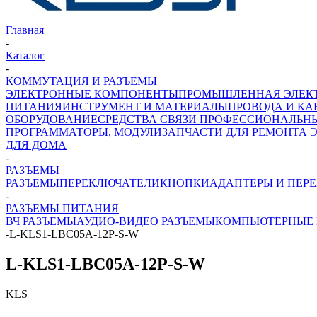
Главная
-
Каталог
-
КОММУТАЦИЯ И РАЗЪЕМЫ
ЭЛЕКТРОННЫЕ КОМПОНЕНТЫ
ПРОМЫШЛЕННАЯ ЭЛЕК
ПИТАНИЯ
ИНСТРУМЕНТ И МАТЕРИАЛЫ
ПРОВОДА И КА
ОБОРУДОВАНИЕ
СРЕДСТВА СВЯЗИ ПРОФЕССИОНАЛЬН
ПРОГРАММАТОРЫ, МОДУЛИ
ЗАПЧАСТИ ДЛЯ РЕМОНТА 
ДЛЯ ДОМА
-
РАЗЪЕМЫ
РАЗЪЕМЫ
ПЕРЕКЛЮЧАТЕЛИ
КНОПКИ
АДАПТЕРЫ И ПЕР
-
РАЗЪЕМЫ ПИТАНИЯ
ВЧ РАЗЪЕМЫ
АУДИО-ВИДЕО РАЗЪЕМЫ
КОМПЬЮТЕРНЫЕ 
-
L-KLS1-LBC05A-12P-S-W
L-KLS1-LBC05A-12P-S-W
KLS