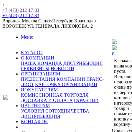
+
+7 (473) 212-17-83
+7 (473) 212-17-83
Воронеж
Москва
Санкт-Петербург
Краснодар
ВОРОНЕЖ
УЛ. ГЕНЕРАЛА ЛИЗЮКОВА, 2
Меню
КАТАЛОГ
0
О КОМПАНИИ
К сожал
НАША КОМАНДА
ДИСТРИБЬЮЦИЯ
ваша ко
РЕКВИЗИТЫ
НОВОСТИ
пуста.
ОРГАНИЗАЦИЯМ
Исправи
ПРЕЗЕНТАЦИЯ КОМПАНИИ
ПРАЙС-
недораз
ЛИСТ
КАРТОЧКА ОРГАНИЗАЦИИ
очень пр
ПОКУПАТЕЛЯМ
выберит
КОМИССИОННАЯ ТОРГОВЛЯ
каталоге
ДОСТАВКА И ОПЛАТА
ГАРАНТИИ
интерес
ПАРТНЕРАМ
товар и
УСЛОВИЯ СОТРУДНИЧЕСТВА
нажмите
ДИСТРИБЬЮЦИЯ
кнопку 
КОНТАКТЫ
корзину»
Общая су