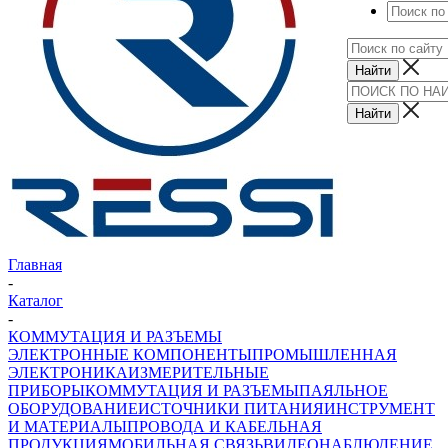
Главная
-
Каталог
-
КОММУТАЦИЯ И РАЗЪЕМЫ
ЭЛЕКТРОННЫЕ КОМПОНЕНТЫ
ПРОМЫШЛЕННАЯ
ЭЛЕКТРОНИКА
ИЗМЕРИТЕЛЬНЫЕ
ПРИБОРЫ
КОММУТАЦИЯ И РАЗЪЕМЫ
ПАЯЛЬНОЕ
ОБОРУДОВАНИЕ
ИСТОЧНИКИ ПИТАНИЯ
ИНСТРУМЕНТ
И МАТЕРИАЛЫ
ПРОВОДА И КАБЕЛЬНАЯ
ПРОДУКЦИЯ
МОБИЛЬНАЯ СВЯЗЬ
ВИДЕОНАБЛЮДЕНИЕ