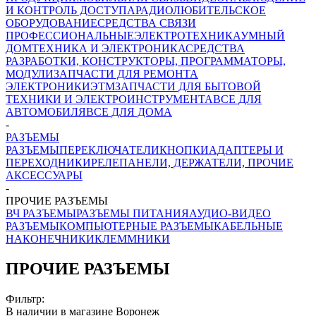
И КОНТРОЛЬ ДОСТУПА
РАДИОЛЮБИТЕЛЬСКОЕ
ОБОРУДОВАНИЕ
СРЕДСТВА СВЯЗИ
ПРОФЕССИОНАЛЬНЫЕ
ЭЛЕКТРОТЕХНИКА
УМНЫЙ
ДОМ
ТЕХНИКА И ЭЛЕКТРОНИКА
СРЕДСТВА
РАЗРАБОТКИ, КОНСТРУКТОРЫ, ПРОГРАММАТОРЫ,
МОДУЛИ
ЗАПЧАСТИ ДЛЯ РЕМОНТА
ЭЛЕКТРОНИКИ
ЭТМ
ЗАПЧАСТИ ДЛЯ БЫТОВОЙ
ТЕХНИКИ И ЭЛЕКТРОИНСТРУМЕНТА
ВСЕ ДЛЯ
АВТОМОБИЛЯ
ВСЕ ДЛЯ ДОМА
-
РАЗЪЕМЫ
РАЗЪЕМЫ
ПЕРЕКЛЮЧАТЕЛИ
КНОПКИ
АДАПТЕРЫ И
ПЕРЕХОДНИКИ
РЕЛЕ
ПАНЕЛИ, ДЕРЖАТЕЛИ, ПРОЧИЕ
АКСЕССУАРЫ
-
ПРОЧИЕ РАЗЪЕМЫ
ВЧ РАЗЪЕМЫ
РАЗЪЕМЫ ПИТАНИЯ
АУДИО-ВИДЕО
РАЗЪЕМЫ
КОМПЬЮТЕРНЫЕ РАЗЪЕМЫ
КАБЕЛЬНЫЕ
НАКОНЕЧНИКИ
КЛЕММНИКИ
ПРОЧИЕ РАЗЪЕМЫ
Фильтр:
В наличии в магазине Воронеж