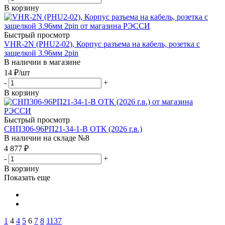
В корзину
Быстрый просмотр
VHR-2N (PHU2-02), Корпус разъема на кабель, розетка с
защелкой 3.96мм 2pin
В наличии в магазине
14
₽
/шт
-
+
В корзину
Быстрый просмотр
СНП306-96РП21-34-1-В ОТК (2026 г.в.)
В наличии на складе №8
4 877
₽
-
+
В корзину
Показать еще
1
4
4
5
6
7
8
1137