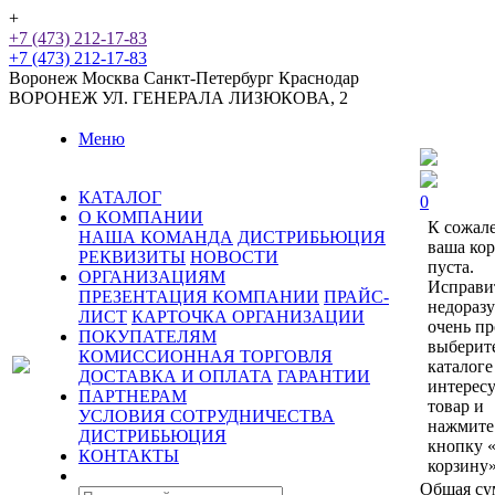
+
+7 (473) 212-17-83
+7 (473) 212-17-83
Воронеж
Москва
Санкт-Петербург
Краснодар
ВОРОНЕЖ
УЛ. ГЕНЕРАЛА ЛИЗЮКОВА, 2
Меню
КАТАЛОГ
0
О КОМПАНИИ
К сожал
НАША КОМАНДА
ДИСТРИБЬЮЦИЯ
ваша ко
РЕКВИЗИТЫ
НОВОСТИ
пуста.
ОРГАНИЗАЦИЯМ
Исправи
ПРЕЗЕНТАЦИЯ КОМПАНИИ
ПРАЙС-
недораз
ЛИСТ
КАРТОЧКА ОРГАНИЗАЦИИ
очень пр
ПОКУПАТЕЛЯМ
выберит
КОМИССИОННАЯ ТОРГОВЛЯ
каталоге
ДОСТАВКА И ОПЛАТА
ГАРАНТИИ
интерес
ПАРТНЕРАМ
товар и
УСЛОВИЯ СОТРУДНИЧЕСТВА
нажмите
ДИСТРИБЬЮЦИЯ
кнопку 
КОНТАКТЫ
корзину»
Общая су