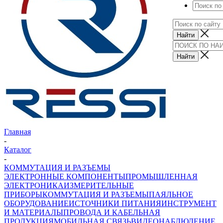
Главная
-
Каталог
-
КОММУТАЦИЯ И РАЗЪЕМЫ
ЭЛЕКТРОННЫЕ КОМПОНЕНТЫ
ПРОМЫШЛЕННАЯ
ЭЛЕКТРОНИКА
ИЗМЕРИТЕЛЬНЫЕ
ПРИБОРЫ
КОММУТАЦИЯ И РАЗЪЕМЫ
ПАЯЛЬНОЕ
ОБОРУДОВАНИЕ
ИСТОЧНИКИ ПИТАНИЯ
ИНСТРУМЕНТ
И МАТЕРИАЛЫ
ПРОВОДА И КАБЕЛЬНАЯ
ПРОДУКЦИЯ
МОБИЛЬНАЯ СВЯЗЬ
ВИДЕОНАБЛЮДЕНИЕ