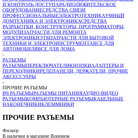
И КОНТРОЛЬ ДОСТУПА
РАДИОЛЮБИТЕЛЬСКОЕ
ОБОРУДОВАНИЕ
СРЕДСТВА СВЯЗИ
ПРОФЕССИОНАЛЬНЫЕ
ЭЛЕКТРОТЕХНИКА
УМНЫЙ
ДОМ
ТЕХНИКА И ЭЛЕКТРОНИКА
СРЕДСТВА
РАЗРАБОТКИ, КОНСТРУКТОРЫ, ПРОГРАММАТОРЫ,
МОДУЛИ
ЗАПЧАСТИ ДЛЯ РЕМОНТА
ЭЛЕКТРОНИКИ
ЭТМ
ЗАПЧАСТИ ДЛЯ БЫТОВОЙ
ТЕХНИКИ И ЭЛЕКТРОИНСТРУМЕНТА
ВСЕ ДЛЯ
АВТОМОБИЛЯ
ВСЕ ДЛЯ ДОМА
-
РАЗЪЕМЫ
РАЗЪЕМЫ
ПЕРЕКЛЮЧАТЕЛИ
КНОПКИ
АДАПТЕРЫ И
ПЕРЕХОДНИКИ
РЕЛЕ
ПАНЕЛИ, ДЕРЖАТЕЛИ, ПРОЧИЕ
АКСЕССУАРЫ
-
ПРОЧИЕ РАЗЪЕМЫ
ВЧ РАЗЪЕМЫ
РАЗЪЕМЫ ПИТАНИЯ
АУДИО-ВИДЕО
РАЗЪЕМЫ
КОМПЬЮТЕРНЫЕ РАЗЪЕМЫ
КАБЕЛЬНЫЕ
НАКОНЕЧНИКИ
КЛЕММНИКИ
ПРОЧИЕ РАЗЪЕМЫ
Фильтр:
В наличии в магазине Воронеж