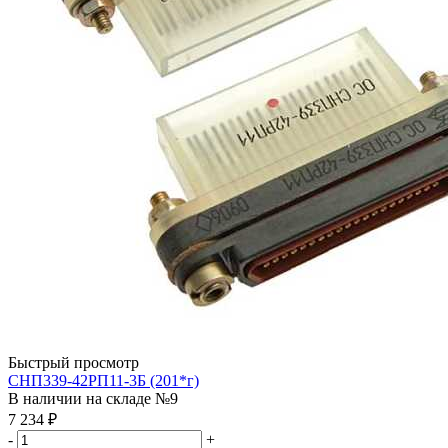
Быстрый просмотр
СНП339-42РП11-3Б (201*г)
В наличии на складе №9
7 234
₽
-
+