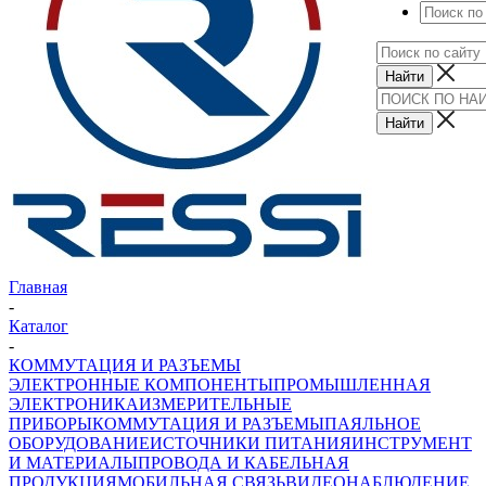
Главная
-
Каталог
-
КОММУТАЦИЯ И РАЗЪЕМЫ
ЭЛЕКТРОННЫЕ КОМПОНЕНТЫ
ПРОМЫШЛЕННАЯ
ЭЛЕКТРОНИКА
ИЗМЕРИТЕЛЬНЫЕ
ПРИБОРЫ
КОММУТАЦИЯ И РАЗЪЕМЫ
ПАЯЛЬНОЕ
ОБОРУДОВАНИЕ
ИСТОЧНИКИ ПИТАНИЯ
ИНСТРУМЕНТ
И МАТЕРИАЛЫ
ПРОВОДА И КАБЕЛЬНАЯ
ПРОДУКЦИЯ
МОБИЛЬНАЯ СВЯЗЬ
ВИДЕОНАБЛЮДЕНИЕ