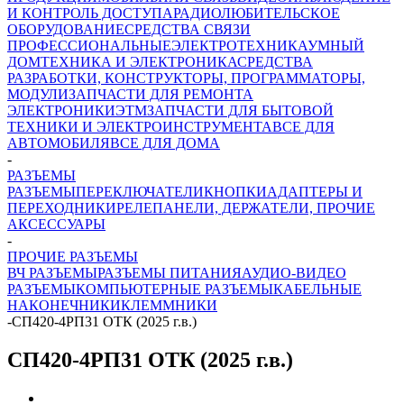
И КОНТРОЛЬ ДОСТУПА
РАДИОЛЮБИТЕЛЬСКОЕ
ОБОРУДОВАНИЕ
СРЕДСТВА СВЯЗИ
ПРОФЕССИОНАЛЬНЫЕ
ЭЛЕКТРОТЕХНИКА
УМНЫЙ
ДОМ
ТЕХНИКА И ЭЛЕКТРОНИКА
СРЕДСТВА
РАЗРАБОТКИ, КОНСТРУКТОРЫ, ПРОГРАММАТОРЫ,
МОДУЛИ
ЗАПЧАСТИ ДЛЯ РЕМОНТА
ЭЛЕКТРОНИКИ
ЭТМ
ЗАПЧАСТИ ДЛЯ БЫТОВОЙ
ТЕХНИКИ И ЭЛЕКТРОИНСТРУМЕНТА
ВСЕ ДЛЯ
АВТОМОБИЛЯ
ВСЕ ДЛЯ ДОМА
-
РАЗЪЕМЫ
РАЗЪЕМЫ
ПЕРЕКЛЮЧАТЕЛИ
КНОПКИ
АДАПТЕРЫ И
ПЕРЕХОДНИКИ
РЕЛЕ
ПАНЕЛИ, ДЕРЖАТЕЛИ, ПРОЧИЕ
АКСЕССУАРЫ
-
ПРОЧИЕ РАЗЪЕМЫ
ВЧ РАЗЪЕМЫ
РАЗЪЕМЫ ПИТАНИЯ
АУДИО-ВИДЕО
РАЗЪЕМЫ
КОМПЬЮТЕРНЫЕ РАЗЪЕМЫ
КАБЕЛЬНЫЕ
НАКОНЕЧНИКИ
КЛЕММНИКИ
-
СП420-4РП31 ОТК (2025 г.в.)
СП420-4РП31 ОТК (2025 г.в.)