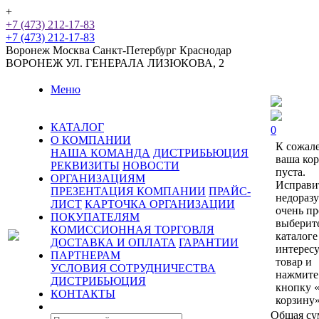
+
+7 (473) 212-17-83
+7 (473) 212-17-83
Воронеж
Москва
Санкт-Петербург
Краснодар
ВОРОНЕЖ
УЛ. ГЕНЕРАЛА ЛИЗЮКОВА, 2
Меню
КАТАЛОГ
0
О КОМПАНИИ
К сожал
НАША КОМАНДА
ДИСТРИБЬЮЦИЯ
ваша ко
РЕКВИЗИТЫ
НОВОСТИ
пуста.
ОРГАНИЗАЦИЯМ
Исправи
ПРЕЗЕНТАЦИЯ КОМПАНИИ
ПРАЙС-
недораз
ЛИСТ
КАРТОЧКА ОРГАНИЗАЦИИ
очень пр
ПОКУПАТЕЛЯМ
выберит
КОМИССИОННАЯ ТОРГОВЛЯ
каталоге
ДОСТАВКА И ОПЛАТА
ГАРАНТИИ
интерес
ПАРТНЕРАМ
товар и
УСЛОВИЯ СОТРУДНИЧЕСТВА
нажмите
ДИСТРИБЬЮЦИЯ
кнопку 
КОНТАКТЫ
корзину»
Общая су