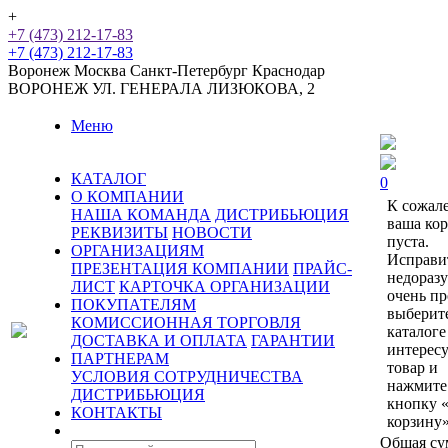
+
+7 (473) 212-17-83
+7 (473) 212-17-83
Воронеж
Москва
Санкт-Петербург
Краснодар
ВОРОНЕЖ
УЛ. ГЕНЕРАЛА ЛИЗЮКОВА, 2
Меню
КАТАЛОГ
0
О КОМПАНИИ
К сожал
НАША КОМАНДА
ДИСТРИБЬЮЦИЯ
ваша ко
РЕКВИЗИТЫ
НОВОСТИ
пуста.
ОРГАНИЗАЦИЯМ
Исправи
ПРЕЗЕНТАЦИЯ КОМПАНИИ
ПРАЙС-
недораз
ЛИСТ
КАРТОЧКА ОРГАНИЗАЦИИ
очень пр
ПОКУПАТЕЛЯМ
выберит
КОМИССИОННАЯ ТОРГОВЛЯ
каталоге
ДОСТАВКА И ОПЛАТА
ГАРАНТИИ
интерес
ПАРТНЕРАМ
товар и
УСЛОВИЯ СОТРУДНИЧЕСТВА
нажмите
ДИСТРИБЬЮЦИЯ
кнопку 
КОНТАКТЫ
корзину»
Общая су