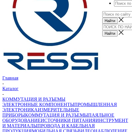
Главная
-
Каталог
-
КОММУТАЦИЯ И РАЗЪЕМЫ
ЭЛЕКТРОННЫЕ КОМПОНЕНТЫ
ПРОМЫШЛЕННАЯ
ЭЛЕКТРОНИКА
ИЗМЕРИТЕЛЬНЫЕ
ПРИБОРЫ
КОММУТАЦИЯ И РАЗЪЕМЫ
ПАЯЛЬНОЕ
ОБОРУДОВАНИЕ
ИСТОЧНИКИ ПИТАНИЯ
ИНСТРУМЕНТ
И МАТЕРИАЛЫ
ПРОВОДА И КАБЕЛЬНАЯ
ПРОДУКЦИЯ
МОБИЛЬНАЯ СВЯЗЬ
ВИДЕОНАБЛЮДЕНИЕ