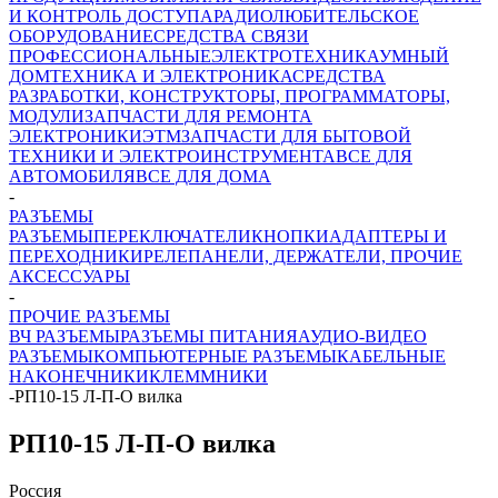
И КОНТРОЛЬ ДОСТУПА
РАДИОЛЮБИТЕЛЬСКОЕ
ОБОРУДОВАНИЕ
СРЕДСТВА СВЯЗИ
ПРОФЕССИОНАЛЬНЫЕ
ЭЛЕКТРОТЕХНИКА
УМНЫЙ
ДОМ
ТЕХНИКА И ЭЛЕКТРОНИКА
СРЕДСТВА
РАЗРАБОТКИ, КОНСТРУКТОРЫ, ПРОГРАММАТОРЫ,
МОДУЛИ
ЗАПЧАСТИ ДЛЯ РЕМОНТА
ЭЛЕКТРОНИКИ
ЭТМ
ЗАПЧАСТИ ДЛЯ БЫТОВОЙ
ТЕХНИКИ И ЭЛЕКТРОИНСТРУМЕНТА
ВСЕ ДЛЯ
АВТОМОБИЛЯ
ВСЕ ДЛЯ ДОМА
-
РАЗЪЕМЫ
РАЗЪЕМЫ
ПЕРЕКЛЮЧАТЕЛИ
КНОПКИ
АДАПТЕРЫ И
ПЕРЕХОДНИКИ
РЕЛЕ
ПАНЕЛИ, ДЕРЖАТЕЛИ, ПРОЧИЕ
АКСЕССУАРЫ
-
ПРОЧИЕ РАЗЪЕМЫ
ВЧ РАЗЪЕМЫ
РАЗЪЕМЫ ПИТАНИЯ
АУДИО-ВИДЕО
РАЗЪЕМЫ
КОМПЬЮТЕРНЫЕ РАЗЪЕМЫ
КАБЕЛЬНЫЕ
НАКОНЕЧНИКИ
КЛЕММНИКИ
-
РП10-15 Л-П-О вилка
РП10-15 Л-П-О вилка
Россия