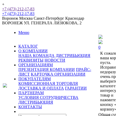
+
+7 (473) 212-17-83
+7 (473) 212-17-83
Воронеж
Москва
Санкт-Петербург
Краснодар
ВОРОНЕЖ
УЛ. ГЕНЕРАЛА ЛИЗЮКОВА, 2
Меню
КАТАЛОГ
0
О КОМПАНИИ
К сожал
НАША КОМАНДА
ДИСТРИБЬЮЦИЯ
ваша ко
РЕКВИЗИТЫ
НОВОСТИ
пуста.
ОРГАНИЗАЦИЯМ
Исправи
ПРЕЗЕНТАЦИЯ КОМПАНИИ
ПРАЙС-
недораз
ЛИСТ
КАРТОЧКА ОРГАНИЗАЦИИ
очень пр
ПОКУПАТЕЛЯМ
выберит
КОМИССИОННАЯ ТОРГОВЛЯ
каталоге
ДОСТАВКА И ОПЛАТА
ГАРАНТИИ
интерес
ПАРТНЕРАМ
товар и
УСЛОВИЯ СОТРУДНИЧЕСТВА
нажмите
ДИСТРИБЬЮЦИЯ
кнопку 
КОНТАКТЫ
корзину»
Общая су