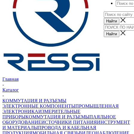
Главная
-
Каталог
-
КОММУТАЦИЯ И РАЗЪЕМЫ
ЭЛЕКТРОННЫЕ КОМПОНЕНТЫ
ПРОМЫШЛЕННАЯ
ЭЛЕКТРОНИКА
ИЗМЕРИТЕЛЬНЫЕ
ПРИБОРЫ
КОММУТАЦИЯ И РАЗЪЕМЫ
ПАЯЛЬНОЕ
ОБОРУДОВАНИЕ
ИСТОЧНИКИ ПИТАНИЯ
ИНСТРУМЕНТ
И МАТЕРИАЛЫ
ПРОВОДА И КАБЕЛЬНАЯ
ПРОДУКЦИЯ
МОБИЛЬНАЯ СВЯЗЬ
ВИДЕОНАБЛЮДЕНИЕ