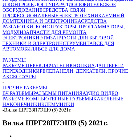
И КОНТРОЛЬ ДОСТУПА
РАДИОЛЮБИТЕЛЬСКОЕ
ОБОРУДОВАНИЕ
СРЕДСТВА СВЯЗИ
ПРОФЕССИОНАЛЬНЫЕ
ЭЛЕКТРОТЕХНИКА
УМНЫЙ
ДОМ
ТЕХНИКА И ЭЛЕКТРОНИКА
СРЕДСТВА
РАЗРАБОТКИ, КОНСТРУКТОРЫ, ПРОГРАММАТОРЫ,
МОДУЛИ
ЗАПЧАСТИ ДЛЯ РЕМОНТА
ЭЛЕКТРОНИКИ
ЭТМ
ЗАПЧАСТИ ДЛЯ БЫТОВОЙ
ТЕХНИКИ И ЭЛЕКТРОИНСТРУМЕНТА
ВСЕ ДЛЯ
АВТОМОБИЛЯ
ВСЕ ДЛЯ ДОМА
-
РАЗЪЕМЫ
РАЗЪЕМЫ
ПЕРЕКЛЮЧАТЕЛИ
КНОПКИ
АДАПТЕРЫ И
ПЕРЕХОДНИКИ
РЕЛЕ
ПАНЕЛИ, ДЕРЖАТЕЛИ, ПРОЧИЕ
АКСЕССУАРЫ
-
ПРОЧИЕ РАЗЪЕМЫ
ВЧ РАЗЪЕМЫ
РАЗЪЕМЫ ПИТАНИЯ
АУДИО-ВИДЕО
РАЗЪЕМЫ
КОМПЬЮТЕРНЫЕ РАЗЪЕМЫ
КАБЕЛЬНЫЕ
НАКОНЕЧНИКИ
КЛЕММНИКИ
-
Вилка ШРГ28П7ЭШ9 (5) 2021г.
Вилка ШРГ28П7ЭШ9 (5) 2021г.