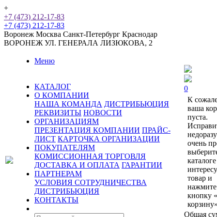
+
+7 (473) 212-17-83
+7 (473) 212-17-83
Воронеж
Москва
Санкт-Петербург
Краснодар
ВОРОНЕЖ
УЛ. ГЕНЕРАЛА ЛИЗЮКОВА, 2
Меню
КАТАЛОГ
0
О КОМПАНИИ
К сожал
НАША КОМАНДА
ДИСТРИБЬЮЦИЯ
ваша ко
РЕКВИЗИТЫ
НОВОСТИ
пуста.
ОРГАНИЗАЦИЯМ
Исправи
ПРЕЗЕНТАЦИЯ КОМПАНИИ
ПРАЙС-
недораз
ЛИСТ
КАРТОЧКА ОРГАНИЗАЦИИ
очень пр
ПОКУПАТЕЛЯМ
выберит
КОМИССИОННАЯ ТОРГОВЛЯ
каталоге
ДОСТАВКА И ОПЛАТА
ГАРАНТИИ
интерес
ПАРТНЕРАМ
товар и
УСЛОВИЯ СОТРУДНИЧЕСТВА
нажмите
ДИСТРИБЬЮЦИЯ
кнопку 
КОНТАКТЫ
корзину»
Общая су