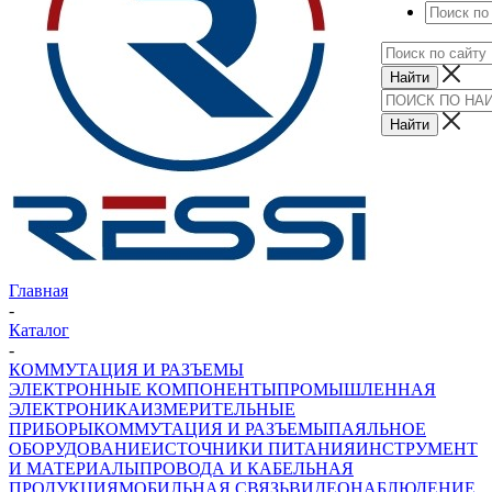
Главная
-
Каталог
-
КОММУТАЦИЯ И РАЗЪЕМЫ
ЭЛЕКТРОННЫЕ КОМПОНЕНТЫ
ПРОМЫШЛЕННАЯ
ЭЛЕКТРОНИКА
ИЗМЕРИТЕЛЬНЫЕ
ПРИБОРЫ
КОММУТАЦИЯ И РАЗЪЕМЫ
ПАЯЛЬНОЕ
ОБОРУДОВАНИЕ
ИСТОЧНИКИ ПИТАНИЯ
ИНСТРУМЕНТ
И МАТЕРИАЛЫ
ПРОВОДА И КАБЕЛЬНАЯ
ПРОДУКЦИЯ
МОБИЛЬНАЯ СВЯЗЬ
ВИДЕОНАБЛЮДЕНИЕ