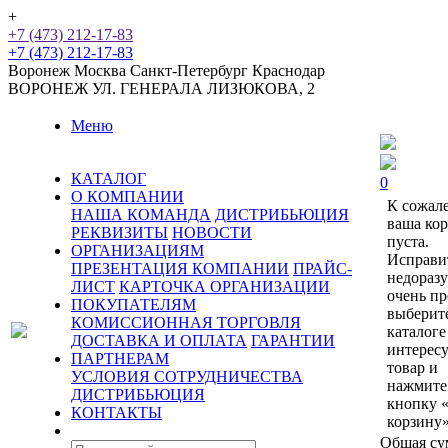
+
+7 (473) 212-17-83
+7 (473) 212-17-83
Воронеж
Москва
Санкт-Петербург
Краснодар
ВОРОНЕЖ
УЛ. ГЕНЕРАЛА ЛИЗЮКОВА, 2
Меню
КАТАЛОГ
0
О КОМПАНИИ
К сожал
НАША КОМАНДА
ДИСТРИБЬЮЦИЯ
ваша ко
РЕКВИЗИТЫ
НОВОСТИ
пуста.
ОРГАНИЗАЦИЯМ
Исправи
ПРЕЗЕНТАЦИЯ КОМПАНИИ
ПРАЙС-
недораз
ЛИСТ
КАРТОЧКА ОРГАНИЗАЦИИ
очень пр
ПОКУПАТЕЛЯМ
выберит
КОМИССИОННАЯ ТОРГОВЛЯ
каталоге
ДОСТАВКА И ОПЛАТА
ГАРАНТИИ
интерес
ПАРТНЕРАМ
товар и
УСЛОВИЯ СОТРУДНИЧЕСТВА
нажмите
ДИСТРИБЬЮЦИЯ
кнопку 
КОНТАКТЫ
корзину»
Общая су