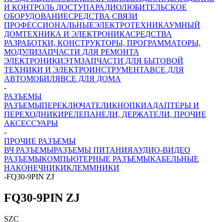
И КОНТРОЛЬ ДОСТУПА
РАДИОЛЮБИТЕЛЬСКОЕ
ОБОРУДОВАНИЕ
СРЕДСТВА СВЯЗИ
ПРОФЕССИОНАЛЬНЫЕ
ЭЛЕКТРОТЕХНИКА
УМНЫЙ
ДОМ
ТЕХНИКА И ЭЛЕКТРОНИКА
СРЕДСТВА
РАЗРАБОТКИ, КОНСТРУКТОРЫ, ПРОГРАММАТОРЫ,
МОДУЛИ
ЗАПЧАСТИ ДЛЯ РЕМОНТА
ЭЛЕКТРОНИКИ
ЭТМ
ЗАПЧАСТИ ДЛЯ БЫТОВОЙ
ТЕХНИКИ И ЭЛЕКТРОИНСТРУМЕНТА
ВСЕ ДЛЯ
АВТОМОБИЛЯ
ВСЕ ДЛЯ ДОМА
-
РАЗЪЕМЫ
РАЗЪЕМЫ
ПЕРЕКЛЮЧАТЕЛИ
КНОПКИ
АДАПТЕРЫ И
ПЕРЕХОДНИКИ
РЕЛЕ
ПАНЕЛИ, ДЕРЖАТЕЛИ, ПРОЧИЕ
АКСЕССУАРЫ
-
ПРОЧИЕ РАЗЪЕМЫ
ВЧ РАЗЪЕМЫ
РАЗЪЕМЫ ПИТАНИЯ
АУДИО-ВИДЕО
РАЗЪЕМЫ
КОМПЬЮТЕРНЫЕ РАЗЪЕМЫ
КАБЕЛЬНЫЕ
НАКОНЕЧНИКИ
КЛЕММНИКИ
-
FQ30-9PIN ZJ
FQ30-9PIN ZJ
SZC