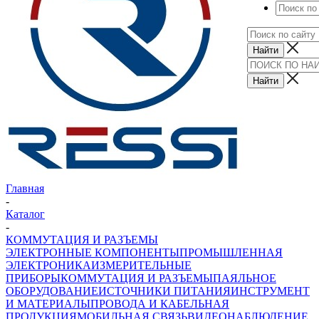
Главная
-
Каталог
-
КОММУТАЦИЯ И РАЗЪЕМЫ
ЭЛЕКТРОННЫЕ КОМПОНЕНТЫ
ПРОМЫШЛЕННАЯ
ЭЛЕКТРОНИКА
ИЗМЕРИТЕЛЬНЫЕ
ПРИБОРЫ
КОММУТАЦИЯ И РАЗЪЕМЫ
ПАЯЛЬНОЕ
ОБОРУДОВАНИЕ
ИСТОЧНИКИ ПИТАНИЯ
ИНСТРУМЕНТ
И МАТЕРИАЛЫ
ПРОВОДА И КАБЕЛЬНАЯ
ПРОДУКЦИЯ
МОБИЛЬНАЯ СВЯЗЬ
ВИДЕОНАБЛЮДЕНИЕ