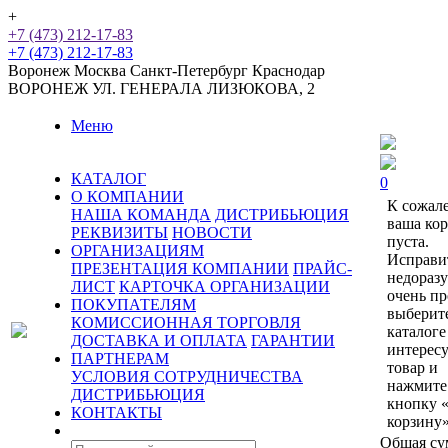
+
+7 (473) 212-17-83
+7 (473) 212-17-83
Воронеж
Москва
Санкт-Петербург
Краснодар
ВОРОНЕЖ
УЛ. ГЕНЕРАЛА ЛИЗЮКОВА, 2
Меню
КАТАЛОГ
0
О КОМПАНИИ
К сожал
НАША КОМАНДА
ДИСТРИБЬЮЦИЯ
ваша ко
РЕКВИЗИТЫ
НОВОСТИ
пуста.
ОРГАНИЗАЦИЯМ
Исправи
ПРЕЗЕНТАЦИЯ КОМПАНИИ
ПРАЙС-
недораз
ЛИСТ
КАРТОЧКА ОРГАНИЗАЦИИ
очень пр
ПОКУПАТЕЛЯМ
выберит
КОМИССИОННАЯ ТОРГОВЛЯ
каталоге
ДОСТАВКА И ОПЛАТА
ГАРАНТИИ
интерес
ПАРТНЕРАМ
товар и
УСЛОВИЯ СОТРУДНИЧЕСТВА
нажмите
ДИСТРИБЬЮЦИЯ
кнопку 
КОНТАКТЫ
корзину»
Общая су