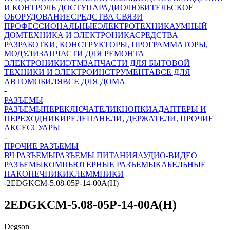
И КОНТРОЛЬ ДОСТУПА
РАДИОЛЮБИТЕЛЬСКОЕ
ОБОРУДОВАНИЕ
СРЕДСТВА СВЯЗИ
ПРОФЕССИОНАЛЬНЫЕ
ЭЛЕКТРОТЕХНИКА
УМНЫЙ
ДОМ
ТЕХНИКА И ЭЛЕКТРОНИКА
СРЕДСТВА
РАЗРАБОТКИ, КОНСТРУКТОРЫ, ПРОГРАММАТОРЫ,
МОДУЛИ
ЗАПЧАСТИ ДЛЯ РЕМОНТА
ЭЛЕКТРОНИКИ
ЭТМ
ЗАПЧАСТИ ДЛЯ БЫТОВОЙ
ТЕХНИКИ И ЭЛЕКТРОИНСТРУМЕНТА
ВСЕ ДЛЯ
АВТОМОБИЛЯ
ВСЕ ДЛЯ ДОМА
-
РАЗЪЕМЫ
РАЗЪЕМЫ
ПЕРЕКЛЮЧАТЕЛИ
КНОПКИ
АДАПТЕРЫ И
ПЕРЕХОДНИКИ
РЕЛЕ
ПАНЕЛИ, ДЕРЖАТЕЛИ, ПРОЧИЕ
АКСЕССУАРЫ
-
ПРОЧИЕ РАЗЪЕМЫ
ВЧ РАЗЪЕМЫ
РАЗЪЕМЫ ПИТАНИЯ
АУДИО-ВИДЕО
РАЗЪЕМЫ
КОМПЬЮТЕРНЫЕ РАЗЪЕМЫ
КАБЕЛЬНЫЕ
НАКОНЕЧНИКИ
КЛЕММНИКИ
-
2EDGKCM-5.08-05P-14-00A(H)
2EDGKCM-5.08-05P-14-00A(H)
Degson