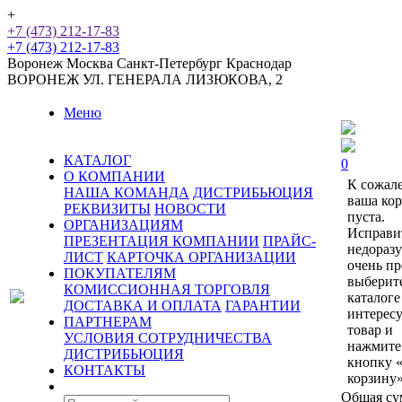
+
+7 (473) 212-17-83
+7 (473) 212-17-83
Воронеж
Москва
Санкт-Петербург
Краснодар
ВОРОНЕЖ
УЛ. ГЕНЕРАЛА ЛИЗЮКОВА, 2
Меню
КАТАЛОГ
0
О КОМПАНИИ
К сожал
НАША КОМАНДА
ДИСТРИБЬЮЦИЯ
ваша ко
РЕКВИЗИТЫ
НОВОСТИ
пуста.
ОРГАНИЗАЦИЯМ
Исправи
ПРЕЗЕНТАЦИЯ КОМПАНИИ
ПРАЙС-
недораз
ЛИСТ
КАРТОЧКА ОРГАНИЗАЦИИ
очень пр
ПОКУПАТЕЛЯМ
выберит
КОМИССИОННАЯ ТОРГОВЛЯ
каталоге
ДОСТАВКА И ОПЛАТА
ГАРАНТИИ
интерес
ПАРТНЕРАМ
товар и
УСЛОВИЯ СОТРУДНИЧЕСТВА
нажмите
ДИСТРИБЬЮЦИЯ
кнопку 
КОНТАКТЫ
корзину»
Общая су