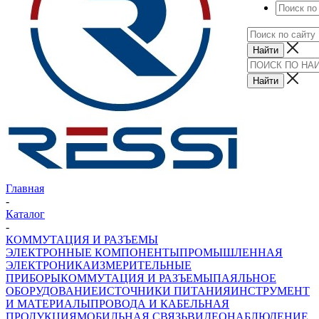
Главная
-
Каталог
-
КОММУТАЦИЯ И РАЗЪЕМЫ
ЭЛЕКТРОННЫЕ КОМПОНЕНТЫ
ПРОМЫШЛЕННАЯ
ЭЛЕКТРОНИКА
ИЗМЕРИТЕЛЬНЫЕ
ПРИБОРЫ
КОММУТАЦИЯ И РАЗЪЕМЫ
ПАЯЛЬНОЕ
ОБОРУДОВАНИЕ
ИСТОЧНИКИ ПИТАНИЯ
ИНСТРУМЕНТ
И МАТЕРИАЛЫ
ПРОВОДА И КАБЕЛЬНАЯ
ПРОДУКЦИЯ
МОБИЛЬНАЯ СВЯЗЬ
ВИДЕОНАБЛЮДЕНИЕ