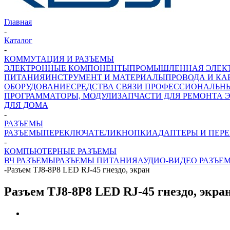
Главная
-
Каталог
-
КОММУТАЦИЯ И РАЗЪЕМЫ
ЭЛЕКТРОННЫЕ КОМПОНЕНТЫ
ПРОМЫШЛЕННАЯ ЭЛЕК
ПИТАНИЯ
ИНСТРУМЕНТ И МАТЕРИАЛЫ
ПРОВОДА И КА
ОБОРУДОВАНИЕ
СРЕДСТВА СВЯЗИ ПРОФЕССИОНАЛЬН
ПРОГРАММАТОРЫ, МОДУЛИ
ЗАПЧАСТИ ДЛЯ РЕМОНТА 
ДЛЯ ДОМА
-
РАЗЪЕМЫ
РАЗЪЕМЫ
ПЕРЕКЛЮЧАТЕЛИ
КНОПКИ
АДАПТЕРЫ И ПЕР
-
КОМПЬЮТЕРНЫЕ РАЗЪЕМЫ
ВЧ РАЗЪЕМЫ
РАЗЪЕМЫ ПИТАНИЯ
АУДИО-ВИДЕО РАЗЪЕ
-
Разъем TJ8-8P8 LED RJ-45 гнездо, экран
Разъем TJ8-8P8 LED RJ-45 гнездо, экра