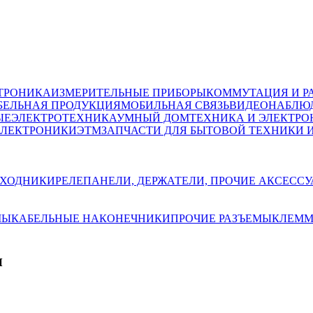
ТРОНИКА
ИЗМЕРИТЕЛЬНЫЕ ПРИБОРЫ
КОММУТАЦИЯ И Р
БЕЛЬНАЯ ПРОДУКЦИЯ
МОБИЛЬНАЯ СВЯЗЬ
ВИДЕОНАБЛЮД
ЫЕ
ЭЛЕКТРОТЕХНИКА
УМНЫЙ ДОМ
ТЕХНИКА И ЭЛЕКТРО
ЭЛЕКТРОНИКИ
ЭТМ
ЗАПЧАСТИ ДЛЯ БЫТОВОЙ ТЕХНИКИ 
ЕХОДНИКИ
РЕЛЕ
ПАНЕЛИ, ДЕРЖАТЕЛИ, ПРОЧИЕ АКСЕСС
МЫ
КАБЕЛЬНЫЕ НАКОНЕЧНИКИ
ПРОЧИЕ РАЗЪЕМЫ
КЛЕМ
н