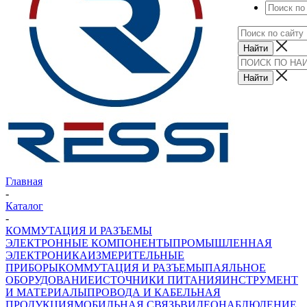
Главная
-
Каталог
-
КОММУТАЦИЯ И РАЗЪЕМЫ
ЭЛЕКТРОННЫЕ КОМПОНЕНТЫ
ПРОМЫШЛЕННАЯ
ЭЛЕКТРОНИКА
ИЗМЕРИТЕЛЬНЫЕ
ПРИБОРЫ
КОММУТАЦИЯ И РАЗЪЕМЫ
ПАЯЛЬНОЕ
ОБОРУДОВАНИЕ
ИСТОЧНИКИ ПИТАНИЯ
ИНСТРУМЕНТ
И МАТЕРИАЛЫ
ПРОВОДА И КАБЕЛЬНАЯ
ПРОДУКЦИЯ
МОБИЛЬНАЯ СВЯЗЬ
ВИДЕОНАБЛЮДЕНИЕ