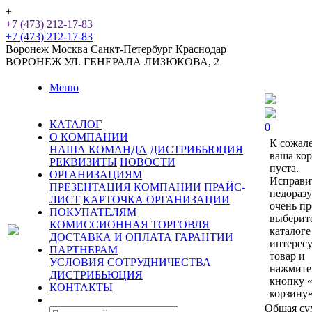
+
+7 (473) 212-17-83
+7 (473) 212-17-83
Воронеж
Москва
Санкт-Петербург
Краснодар
ВОРОНЕЖ
УЛ. ГЕНЕРАЛА ЛИЗЮКОВА, 2
Меню
КАТАЛОГ
0
О КОМПАНИИ
К сожал
НАША КОМАНДА
ДИСТРИБЬЮЦИЯ
ваша ко
РЕКВИЗИТЫ
НОВОСТИ
пуста.
ОРГАНИЗАЦИЯМ
Исправи
ПРЕЗЕНТАЦИЯ КОМПАНИИ
ПРАЙС-
недораз
ЛИСТ
КАРТОЧКА ОРГАНИЗАЦИИ
очень пр
ПОКУПАТЕЛЯМ
выберит
КОМИССИОННАЯ ТОРГОВЛЯ
каталоге
ДОСТАВКА И ОПЛАТА
ГАРАНТИИ
интерес
ПАРТНЕРАМ
товар и
УСЛОВИЯ СОТРУДНИЧЕСТВА
нажмите
ДИСТРИБЬЮЦИЯ
кнопку 
КОНТАКТЫ
корзину»
Общая су