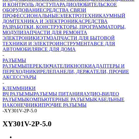
И КОНТРОЛЬ ДОСТУПА
РАДИОЛЮБИТЕЛЬСКОЕ
ОБОРУДОВАНИЕ
СРЕДСТВА СВЯЗИ
ПРОФЕССИОНАЛЬНЫЕ
ЭЛЕКТРОТЕХНИКА
УМНЫЙ
ДОМ
ТЕХНИКА И ЭЛЕКТРОНИКА
СРЕДСТВА
РАЗРАБОТКИ, КОНСТРУКТОРЫ, ПРОГРАММАТОРЫ,
МОДУЛИ
ЗАПЧАСТИ ДЛЯ РЕМОНТА
ЭЛЕКТРОНИКИ
ЭТМ
ЗАПЧАСТИ ДЛЯ БЫТОВОЙ
ТЕХНИКИ И ЭЛЕКТРОИНСТРУМЕНТА
ВСЕ ДЛЯ
АВТОМОБИЛЯ
ВСЕ ДЛЯ ДОМА
-
РАЗЪЕМЫ
РАЗЪЕМЫ
ПЕРЕКЛЮЧАТЕЛИ
КНОПКИ
АДАПТЕРЫ И
ПЕРЕХОДНИКИ
РЕЛЕ
ПАНЕЛИ, ДЕРЖАТЕЛИ, ПРОЧИЕ
АКСЕССУАРЫ
-
КЛЕММНИКИ
ВЧ РАЗЪЕМЫ
РАЗЪЕМЫ ПИТАНИЯ
АУДИО-ВИДЕО
РАЗЪЕМЫ
КОМПЬЮТЕРНЫЕ РАЗЪЕМЫ
КАБЕЛЬНЫЕ
НАКОНЕЧНИКИ
ПРОЧИЕ РАЗЪЕМЫ
-
XY301V-2P-5.0
XY301V-2P-5.0