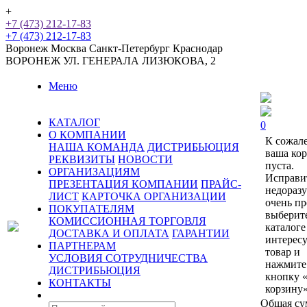
+
+7 (473) 212-17-83
+7 (473) 212-17-83
Воронеж
Москва
Санкт-Петербург
Краснодар
ВОРОНЕЖ
УЛ. ГЕНЕРАЛА ЛИЗЮКОВА, 2
Меню
КАТАЛОГ
0
О КОМПАНИИ
К сожал
НАША КОМАНДА
ДИСТРИБЬЮЦИЯ
ваша ко
РЕКВИЗИТЫ
НОВОСТИ
пуста.
ОРГАНИЗАЦИЯМ
Исправи
ПРЕЗЕНТАЦИЯ КОМПАНИИ
ПРАЙС-
недораз
ЛИСТ
КАРТОЧКА ОРГАНИЗАЦИИ
очень пр
ПОКУПАТЕЛЯМ
выберит
КОМИССИОННАЯ ТОРГОВЛЯ
каталоге
ДОСТАВКА И ОПЛАТА
ГАРАНТИИ
интерес
ПАРТНЕРАМ
товар и
УСЛОВИЯ СОТРУДНИЧЕСТВА
нажмите
ДИСТРИБЬЮЦИЯ
кнопку 
КОНТАКТЫ
корзину»
Общая су