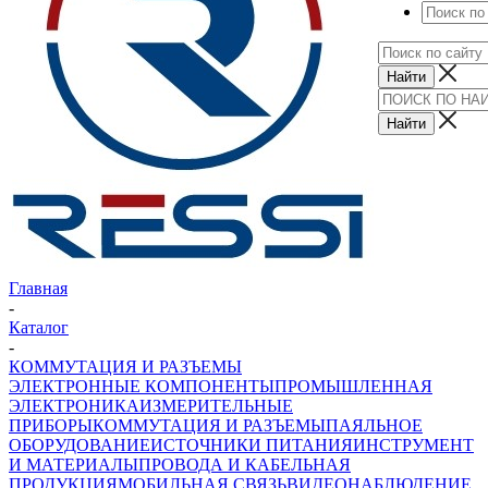
Главная
-
Каталог
-
КОММУТАЦИЯ И РАЗЪЕМЫ
ЭЛЕКТРОННЫЕ КОМПОНЕНТЫ
ПРОМЫШЛЕННАЯ
ЭЛЕКТРОНИКА
ИЗМЕРИТЕЛЬНЫЕ
ПРИБОРЫ
КОММУТАЦИЯ И РАЗЪЕМЫ
ПАЯЛЬНОЕ
ОБОРУДОВАНИЕ
ИСТОЧНИКИ ПИТАНИЯ
ИНСТРУМЕНТ
И МАТЕРИАЛЫ
ПРОВОДА И КАБЕЛЬНАЯ
ПРОДУКЦИЯ
МОБИЛЬНАЯ СВЯЗЬ
ВИДЕОНАБЛЮДЕНИЕ