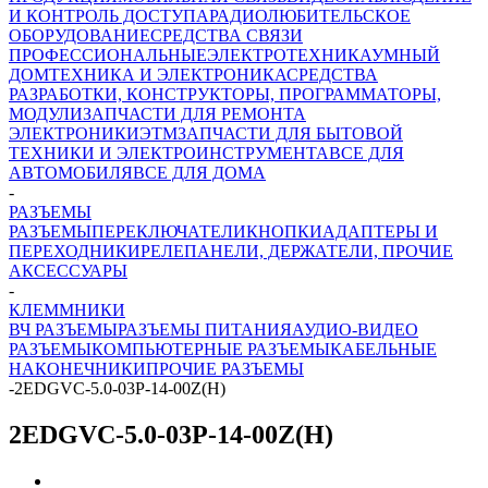
И КОНТРОЛЬ ДОСТУПА
РАДИОЛЮБИТЕЛЬСКОЕ
ОБОРУДОВАНИЕ
СРЕДСТВА СВЯЗИ
ПРОФЕССИОНАЛЬНЫЕ
ЭЛЕКТРОТЕХНИКА
УМНЫЙ
ДОМ
ТЕХНИКА И ЭЛЕКТРОНИКА
СРЕДСТВА
РАЗРАБОТКИ, КОНСТРУКТОРЫ, ПРОГРАММАТОРЫ,
МОДУЛИ
ЗАПЧАСТИ ДЛЯ РЕМОНТА
ЭЛЕКТРОНИКИ
ЭТМ
ЗАПЧАСТИ ДЛЯ БЫТОВОЙ
ТЕХНИКИ И ЭЛЕКТРОИНСТРУМЕНТА
ВСЕ ДЛЯ
АВТОМОБИЛЯ
ВСЕ ДЛЯ ДОМА
-
РАЗЪЕМЫ
РАЗЪЕМЫ
ПЕРЕКЛЮЧАТЕЛИ
КНОПКИ
АДАПТЕРЫ И
ПЕРЕХОДНИКИ
РЕЛЕ
ПАНЕЛИ, ДЕРЖАТЕЛИ, ПРОЧИЕ
АКСЕССУАРЫ
-
КЛЕММНИКИ
ВЧ РАЗЪЕМЫ
РАЗЪЕМЫ ПИТАНИЯ
АУДИО-ВИДЕО
РАЗЪЕМЫ
КОМПЬЮТЕРНЫЕ РАЗЪЕМЫ
КАБЕЛЬНЫЕ
НАКОНЕЧНИКИ
ПРОЧИЕ РАЗЪЕМЫ
-
2EDGVC-5.0-03P-14-00Z(H)
2EDGVC-5.0-03P-14-00Z(H)