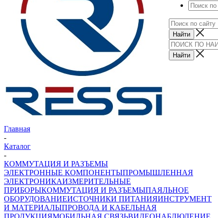
Главная
-
Каталог
-
КОММУТАЦИЯ И РАЗЪЕМЫ
ЭЛЕКТРОННЫЕ КОМПОНЕНТЫ
ПРОМЫШЛЕННАЯ
ЭЛЕКТРОНИКА
ИЗМЕРИТЕЛЬНЫЕ
ПРИБОРЫ
КОММУТАЦИЯ И РАЗЪЕМЫ
ПАЯЛЬНОЕ
ОБОРУДОВАНИЕ
ИСТОЧНИКИ ПИТАНИЯ
ИНСТРУМЕНТ
И МАТЕРИАЛЫ
ПРОВОДА И КАБЕЛЬНАЯ
ПРОДУКЦИЯ
МОБИЛЬНАЯ СВЯЗЬ
ВИДЕОНАБЛЮДЕНИЕ