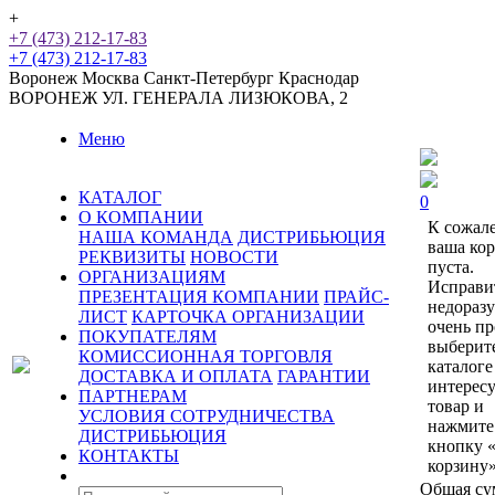
+
+7 (473) 212-17-83
+7 (473) 212-17-83
Воронеж
Москва
Санкт-Петербург
Краснодар
ВОРОНЕЖ
УЛ. ГЕНЕРАЛА ЛИЗЮКОВА, 2
Меню
КАТАЛОГ
0
О КОМПАНИИ
К сожал
НАША КОМАНДА
ДИСТРИБЬЮЦИЯ
ваша ко
РЕКВИЗИТЫ
НОВОСТИ
пуста.
ОРГАНИЗАЦИЯМ
Исправи
ПРЕЗЕНТАЦИЯ КОМПАНИИ
ПРАЙС-
недораз
ЛИСТ
КАРТОЧКА ОРГАНИЗАЦИИ
очень пр
ПОКУПАТЕЛЯМ
выберит
КОМИССИОННАЯ ТОРГОВЛЯ
каталоге
ДОСТАВКА И ОПЛАТА
ГАРАНТИИ
интерес
ПАРТНЕРАМ
товар и
УСЛОВИЯ СОТРУДНИЧЕСТВА
нажмите
ДИСТРИБЬЮЦИЯ
кнопку 
КОНТАКТЫ
корзину»
Общая су