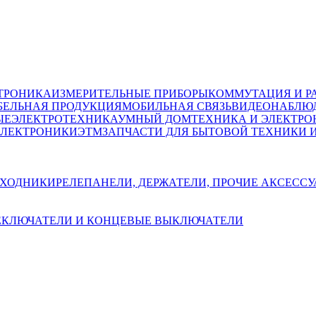
ТРОНИКА
ИЗМЕРИТЕЛЬНЫЕ ПРИБОРЫ
КОММУТАЦИЯ И Р
БЕЛЬНАЯ ПРОДУКЦИЯ
МОБИЛЬНАЯ СВЯЗЬ
ВИДЕОНАБЛЮД
ЫЕ
ЭЛЕКТРОТЕХНИКА
УМНЫЙ ДОМ
ТЕХНИКА И ЭЛЕКТРО
ЭЛЕКТРОНИКИ
ЭТМ
ЗАПЧАСТИ ДЛЯ БЫТОВОЙ ТЕХНИКИ 
ЕХОДНИКИ
РЕЛЕ
ПАНЕЛИ, ДЕРЖАТЕЛИ, ПРОЧИЕ АКСЕСС
ЕКЛЮЧАТЕЛИ И КОНЦЕВЫЕ ВЫКЛЮЧАТЕЛИ