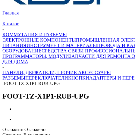
Главная
-
Каталог
-
КОММУТАЦИЯ И РАЗЪЕМЫ
ЭЛЕКТРОННЫЕ КОМПОНЕНТЫ
ПРОМЫШЛЕННАЯ ЭЛЕК
ПИТАНИЯ
ИНСТРУМЕНТ И МАТЕРИАЛЫ
ПРОВОДА И КА
ОБОРУДОВАНИЕ
СРЕДСТВА СВЯЗИ ПРОФЕССИОНАЛЬН
ПРОГРАММАТОРЫ, МОДУЛИ
ЗАПЧАСТИ ДЛЯ РЕМОНТА 
ДЛЯ ДОМА
-
ПАНЕЛИ, ДЕРЖАТЕЛИ, ПРОЧИЕ АКСЕССУАРЫ
РАЗЪЕМЫ
ПЕРЕКЛЮЧАТЕЛИ
КНОПКИ
АДАПТЕРЫ И ПЕР
-
FOOT-TZ-X1P1-RUB-UPG
FOOT-TZ-X1P1-RUB-UPG
Отложить
Отложено
Сравнить
В сравнении