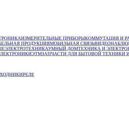
ТРОНИКА
ИЗМЕРИТЕЛЬНЫЕ ПРИБОРЫ
КОММУТАЦИЯ И Р
БЕЛЬНАЯ ПРОДУКЦИЯ
МОБИЛЬНАЯ СВЯЗЬ
ВИДЕОНАБЛЮД
ЫЕ
ЭЛЕКТРОТЕХНИКА
УМНЫЙ ДОМ
ТЕХНИКА И ЭЛЕКТРО
ЭЛЕКТРОНИКИ
ЭТМ
ЗАПЧАСТИ ДЛЯ БЫТОВОЙ ТЕХНИКИ 
ЕХОДНИКИ
РЕЛЕ