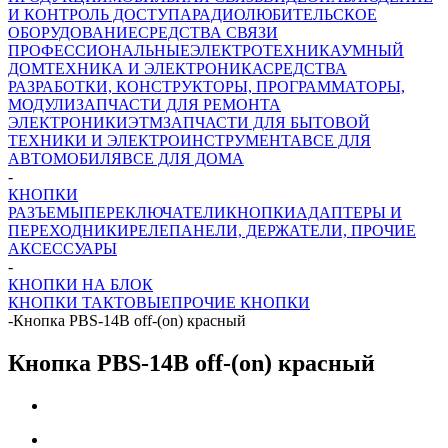
И КОНТРОЛЬ ДОСТУПА
РАДИОЛЮБИТЕЛЬСКОЕ
ОБОРУДОВАНИЕ
СРЕДСТВА СВЯЗИ
ПРОФЕССИОНАЛЬНЫЕ
ЭЛЕКТРОТЕХНИКА
УМНЫЙ
ДОМ
ТЕХНИКА И ЭЛЕКТРОНИКА
СРЕДСТВА
РАЗРАБОТКИ, КОНСТРУКТОРЫ, ПРОГРАММАТОРЫ,
МОДУЛИ
ЗАПЧАСТИ ДЛЯ РЕМОНТА
ЭЛЕКТРОНИКИ
ЭТМ
ЗАПЧАСТИ ДЛЯ БЫТОВОЙ
ТЕХНИКИ И ЭЛЕКТРОИНСТРУМЕНТА
ВСЕ ДЛЯ
АВТОМОБИЛЯ
ВСЕ ДЛЯ ДОМА
-
КНОПКИ
РАЗЪЕМЫ
ПЕРЕКЛЮЧАТЕЛИ
КНОПКИ
АДАПТЕРЫ И
ПЕРЕХОДНИКИ
РЕЛЕ
ПАНЕЛИ, ДЕРЖАТЕЛИ, ПРОЧИЕ
АКСЕССУАРЫ
-
КНОПКИ НА БЛОК
КНОПКИ ТАКТОВЫЕ
ПРОЧИЕ КНОПКИ
-
Кнопка PBS-14B off-(on) красный
Кнопка PBS-14B off-(on) красный