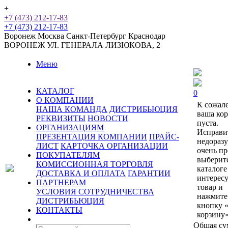
+
+7 (473) 212-17-83
+7 (473) 212-17-83
Воронеж
Москва
Санкт-Петербург
Краснодар
ВОРОНЕЖ
УЛ. ГЕНЕРАЛА ЛИЗЮКОВА, 2
Меню
КАТАЛОГ
0
О КОМПАНИИ
К сожал
НАША КОМАНДА
ДИСТРИБЬЮЦИЯ
ваша ко
РЕКВИЗИТЫ
НОВОСТИ
пуста.
ОРГАНИЗАЦИЯМ
Исправи
ПРЕЗЕНТАЦИЯ КОМПАНИИ
ПРАЙС-
недораз
ЛИСТ
КАРТОЧКА ОРГАНИЗАЦИИ
очень пр
ПОКУПАТЕЛЯМ
выберит
КОМИССИОННАЯ ТОРГОВЛЯ
каталоге
ДОСТАВКА И ОПЛАТА
ГАРАНТИИ
интерес
ПАРТНЕРАМ
товар и
УСЛОВИЯ СОТРУДНИЧЕСТВА
нажмите
ДИСТРИБЬЮЦИЯ
кнопку 
КОНТАКТЫ
корзину»
Общая су