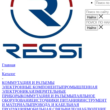
Главная
-
Каталог
-
КОММУТАЦИЯ И РАЗЪЕМЫ
ЭЛЕКТРОННЫЕ КОМПОНЕНТЫ
ПРОМЫШЛЕННАЯ
ЭЛЕКТРОНИКА
ИЗМЕРИТЕЛЬНЫЕ
ПРИБОРЫ
КОММУТАЦИЯ И РАЗЪЕМЫ
ПАЯЛЬНОЕ
ОБОРУДОВАНИЕ
ИСТОЧНИКИ ПИТАНИЯ
ИНСТРУМЕНТ
И МАТЕРИАЛЫ
ПРОВОДА И КАБЕЛЬНАЯ
ПРОДУКЦИЯ
МОБИЛЬНАЯ СВЯЗЬ
ВИДЕОНАБЛЮДЕНИЕ