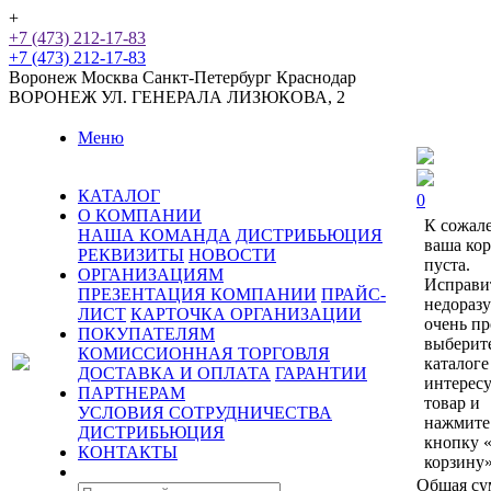
+
+7 (473) 212-17-83
+7 (473) 212-17-83
Воронеж
Москва
Санкт-Петербург
Краснодар
ВОРОНЕЖ
УЛ. ГЕНЕРАЛА ЛИЗЮКОВА, 2
Меню
КАТАЛОГ
0
О КОМПАНИИ
К сожал
НАША КОМАНДА
ДИСТРИБЬЮЦИЯ
ваша ко
РЕКВИЗИТЫ
НОВОСТИ
пуста.
ОРГАНИЗАЦИЯМ
Исправи
ПРЕЗЕНТАЦИЯ КОМПАНИИ
ПРАЙС-
недораз
ЛИСТ
КАРТОЧКА ОРГАНИЗАЦИИ
очень пр
ПОКУПАТЕЛЯМ
выберит
КОМИССИОННАЯ ТОРГОВЛЯ
каталоге
ДОСТАВКА И ОПЛАТА
ГАРАНТИИ
интерес
ПАРТНЕРАМ
товар и
УСЛОВИЯ СОТРУДНИЧЕСТВА
нажмите
ДИСТРИБЬЮЦИЯ
кнопку 
КОНТАКТЫ
корзину»
Общая су