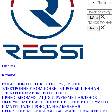
Главная
-
Каталог
-
РАДИОЛЮБИТЕЛЬСКОЕ ОБОРУДОВАНИЕ
ЭЛЕКТРОННЫЕ КОМПОНЕНТЫ
ПРОМЫШЛЕННАЯ
ЭЛЕКТРОНИКА
ИЗМЕРИТЕЛЬНЫЕ
ПРИБОРЫ
КОММУТАЦИЯ И РАЗЪЕМЫ
ПАЯЛЬНОЕ
ОБОРУДОВАНИЕ
ИСТОЧНИКИ ПИТАНИЯ
ИНСТРУМЕНТ
И МАТЕРИАЛЫ
ПРОВОДА И КАБЕЛЬНАЯ
ПРОДУКЦИЯ
МОБИЛЬНАЯ СВЯЗЬ
ВИДЕОНАБЛЮДЕНИЕ