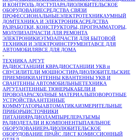
И КОНТРОЛЬ ДОСТУПА
РАДИОЛЮБИТЕЛЬСКОЕ
ОБОРУДОВАНИЕ
СРЕДСТВА СВЯЗИ
ПРОФЕССИОНАЛЬНЫЕ
ЭЛЕКТРОТЕХНИКА
УМНЫЙ
ДОМ
ТЕХНИКА И ЭЛЕКТРОНИКА
СРЕДСТВА
РАЗРАБОТКИ, КОНСТРУКТОРЫ, ПРОГРАММАТОРЫ,
МОДУЛИ
ЗАПЧАСТИ ДЛЯ РЕМОНТА
ЭЛЕКТРОНИКИ
ЭТМ
ЗАПЧАСТИ ДЛЯ БЫТОВОЙ
ТЕХНИКИ И ЭЛЕКТРОИНСТРУМЕНТА
ВСЕ ДЛЯ
АВТОМОБИЛЯ
ВСЕ ДЛЯ ДОМА
-
ТЕХНИКА АРГУТ
РАДИОСТАНЦИИ КВ
РАДИОСТАНЦИИ УКВ и
СВ
УСИЛИТЕЛИ МОЩНОСТИ
РАДИОЛЮБИТЕЛЬСКИЕ
ПРИЕМНИКИ
АНТЕННЫ КВ
АНТЕННЫ УКВ И
СВ
АНТЕННЫ АВТОМОБИЛЬНЫЕ
ТЕХНИКА
АРГУТ
АНТЕННЫЕ ТЮНЕРЫ
КАБЕЛИ И
ПРОВОДА
РАСХОДНЫЕ МАТЕРИАЛЫ
ПОВОРОТНЫЕ
УСТРОЙСТВА
АНТЕННЫЕ
КОММУТАТОРЫ
АВТОМАТИКА
ИЗМЕРИТЕЛЬНЫЕ
ПРИБОРЫ
ИСТОЧНИКИ
ПИТАНИЯ
РАДИОЛАМПЫ
РЕЛЕ
РАЗЪЕМЫ
РАДИОДЕТАЛИ И КОМПОНЕНТЫ
ПАЯЛЬНОЕ
ОБОРУДОВАНИЕ
РАДИОЛЮБИТЕЛЬСКОЕ
ОБОРУДОВАНИЕ ПРАЙС ЛИСТ
КОМИССИОННЫЙ
ОТДЕЛ