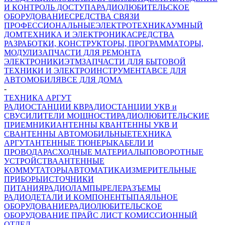
И КОНТРОЛЬ ДОСТУПА
РАДИОЛЮБИТЕЛЬСКОЕ
ОБОРУДОВАНИЕ
СРЕДСТВА СВЯЗИ
ПРОФЕССИОНАЛЬНЫЕ
ЭЛЕКТРОТЕХНИКА
УМНЫЙ
ДОМ
ТЕХНИКА И ЭЛЕКТРОНИКА
СРЕДСТВА
РАЗРАБОТКИ, КОНСТРУКТОРЫ, ПРОГРАММАТОРЫ,
МОДУЛИ
ЗАПЧАСТИ ДЛЯ РЕМОНТА
ЭЛЕКТРОНИКИ
ЭТМ
ЗАПЧАСТИ ДЛЯ БЫТОВОЙ
ТЕХНИКИ И ЭЛЕКТРОИНСТРУМЕНТА
ВСЕ ДЛЯ
АВТОМОБИЛЯ
ВСЕ ДЛЯ ДОМА
-
ТЕХНИКА АРГУТ
РАДИОСТАНЦИИ КВ
РАДИОСТАНЦИИ УКВ и
СВ
УСИЛИТЕЛИ МОЩНОСТИ
РАДИОЛЮБИТЕЛЬСКИЕ
ПРИЕМНИКИ
АНТЕННЫ КВ
АНТЕННЫ УКВ И
СВ
АНТЕННЫ АВТОМОБИЛЬНЫЕ
ТЕХНИКА
АРГУТ
АНТЕННЫЕ ТЮНЕРЫ
КАБЕЛИ И
ПРОВОДА
РАСХОДНЫЕ МАТЕРИАЛЫ
ПОВОРОТНЫЕ
УСТРОЙСТВА
АНТЕННЫЕ
КОММУТАТОРЫ
АВТОМАТИКА
ИЗМЕРИТЕЛЬНЫЕ
ПРИБОРЫ
ИСТОЧНИКИ
ПИТАНИЯ
РАДИОЛАМПЫ
РЕЛЕ
РАЗЪЕМЫ
РАДИОДЕТАЛИ И КОМПОНЕНТЫ
ПАЯЛЬНОЕ
ОБОРУДОВАНИЕ
РАДИОЛЮБИТЕЛЬСКОЕ
ОБОРУДОВАНИЕ ПРАЙС ЛИСТ
КОМИССИОННЫЙ
ОТДЕЛ