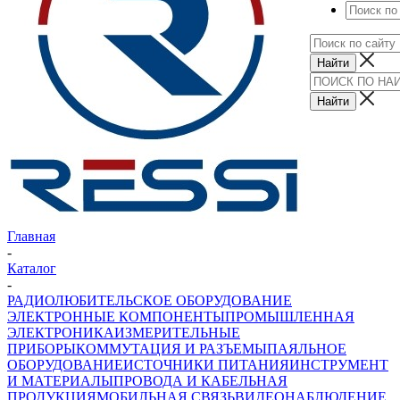
Главная
-
Каталог
-
РАДИОЛЮБИТЕЛЬСКОЕ ОБОРУДОВАНИЕ
ЭЛЕКТРОННЫЕ КОМПОНЕНТЫ
ПРОМЫШЛЕННАЯ
ЭЛЕКТРОНИКА
ИЗМЕРИТЕЛЬНЫЕ
ПРИБОРЫ
КОММУТАЦИЯ И РАЗЪЕМЫ
ПАЯЛЬНОЕ
ОБОРУДОВАНИЕ
ИСТОЧНИКИ ПИТАНИЯ
ИНСТРУМЕНТ
И МАТЕРИАЛЫ
ПРОВОДА И КАБЕЛЬНАЯ
ПРОДУКЦИЯ
МОБИЛЬНАЯ СВЯЗЬ
ВИДЕОНАБЛЮДЕНИЕ