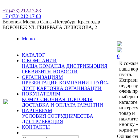
+
+7 (473) 212-17-83
+7 (473) 212-17-83
Воронеж
Москва
Санкт-Петербург
Краснодар
ВОРОНЕЖ
УЛ. ГЕНЕРАЛА ЛИЗЮКОВА, 2
Меню
КАТАЛОГ
0
О КОМПАНИИ
К сожал
НАША КОМАНДА
ДИСТРИБЬЮЦИЯ
ваша ко
РЕКВИЗИТЫ
НОВОСТИ
пуста.
ОРГАНИЗАЦИЯМ
Исправи
ПРЕЗЕНТАЦИЯ КОМПАНИИ
ПРАЙС-
недораз
ЛИСТ
КАРТОЧКА ОРГАНИЗАЦИИ
очень пр
ПОКУПАТЕЛЯМ
выберит
КОМИССИОННАЯ ТОРГОВЛЯ
каталоге
ДОСТАВКА И ОПЛАТА
ГАРАНТИИ
интерес
ПАРТНЕРАМ
товар и
УСЛОВИЯ СОТРУДНИЧЕСТВА
нажмите
ДИСТРИБЬЮЦИЯ
кнопку 
КОНТАКТЫ
корзину»
Общая су