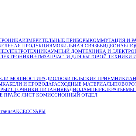
ТРОНИКА
ИЗМЕРИТЕЛЬНЫЕ ПРИБОРЫ
КОММУТАЦИЯ И Р
БЕЛЬНАЯ ПРОДУКЦИЯ
МОБИЛЬНАЯ СВЯЗЬ
ВИДЕОНАБЛЮД
ЫЕ
ЭЛЕКТРОТЕХНИКА
УМНЫЙ ДОМ
ТЕХНИКА И ЭЛЕКТРО
ЭЛЕКТРОНИКИ
ЭТМ
ЗАПЧАСТИ ДЛЯ БЫТОВОЙ ТЕХНИКИ 
ЕЛИ МОЩНОСТИ
РАДИОЛЮБИТЕЛЬСКИЕ ПРИЕМНИКИ
АН
Ы
КАБЕЛИ И ПРОВОДА
РАСХОДНЫЕ МАТЕРИАЛЫ
ПОВОРО
ОРЫ
ИСТОЧНИКИ ПИТАНИЯ
РАДИОЛАМПЫ
РЕЛЕ
РАЗЪЕМЫ
Е ПРАЙС ЛИСТ
КОМИССИОННЫЙ ОТДЕЛ
итания
АКСЕССУАРЫ