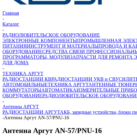
Главная
-
Каталог
-
РАДИОЛЮБИТЕЛЬСКОЕ ОБОРУДОВАНИЕ
ЭЛЕКТРОННЫЕ КОМПОНЕНТЫ
ПРОМЫШЛЕННАЯ ЭЛЕК
ПИТАНИЯ
ИНСТРУМЕНТ И МАТЕРИАЛЫ
ПРОВОДА И КА
ОБОРУДОВАНИЕ
СРЕДСТВА СВЯЗИ ПРОФЕССИОНАЛЬН
ПРОГРАММАТОРЫ, МОДУЛИ
ЗАПЧАСТИ ДЛЯ РЕМОНТА 
ДЛЯ ДОМА
-
ТЕХНИКА АРГУТ
РАДИОСТАНЦИИ КВ
РАДИОСТАНЦИИ УКВ и СВ
УСИЛИТ
АВТОМОБИЛЬНЫЕ
ТЕХНИКА АРГУТ
АНТЕННЫЕ ТЮНЕР
КОММУТАТОРЫ
АВТОМАТИКА
ИЗМЕРИТЕЛЬНЫЕ ПРИБ
ОБОРУДОВАНИЕ
РАДИОЛЮБИТЕЛЬСКОЕ ОБОРУДОВАНИ
-
Антенны АРГУТ
РАДИОСТАНЦИИ АРГУТ
АКБ, зарядные устройства, блоки п
-
Антенна Аргут AN-57/PNU-16
Антенна Аргут AN-57/PNU-16