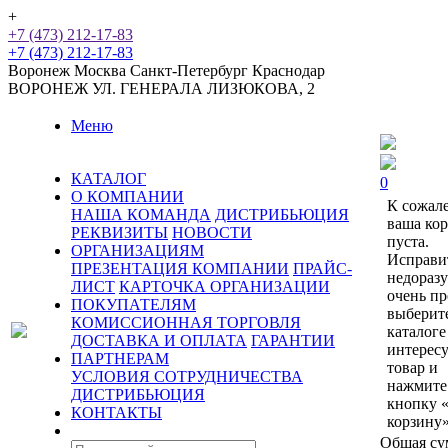
+
+7 (473) 212-17-83
+7 (473) 212-17-83
Воронеж
Москва
Санкт-Петербург
Краснодар
ВОРОНЕЖ
УЛ. ГЕНЕРАЛА ЛИЗЮКОВА, 2
Меню
КАТАЛОГ
0
О КОМПАНИИ
К сожал
НАША КОМАНДА
ДИСТРИБЬЮЦИЯ
ваша ко
РЕКВИЗИТЫ
НОВОСТИ
пуста.
ОРГАНИЗАЦИЯМ
Исправи
ПРЕЗЕНТАЦИЯ КОМПАНИИ
ПРАЙС-
недораз
ЛИСТ
КАРТОЧКА ОРГАНИЗАЦИИ
очень пр
ПОКУПАТЕЛЯМ
выберит
КОМИССИОННАЯ ТОРГОВЛЯ
каталоге
ДОСТАВКА И ОПЛАТА
ГАРАНТИИ
интерес
ПАРТНЕРАМ
товар и
УСЛОВИЯ СОТРУДНИЧЕСТВА
нажмите
ДИСТРИБЬЮЦИЯ
кнопку 
КОНТАКТЫ
корзину»
Общая су