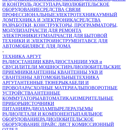
И КОНТРОЛЬ ДОСТУПА
РАДИОЛЮБИТЕЛЬСКОЕ
ОБОРУДОВАНИЕ
СРЕДСТВА СВЯЗИ
ПРОФЕССИОНАЛЬНЫЕ
ЭЛЕКТРОТЕХНИКА
УМНЫЙ
ДОМ
ТЕХНИКА И ЭЛЕКТРОНИКА
СРЕДСТВА
РАЗРАБОТКИ, КОНСТРУКТОРЫ, ПРОГРАММАТОРЫ,
МОДУЛИ
ЗАПЧАСТИ ДЛЯ РЕМОНТА
ЭЛЕКТРОНИКИ
ЭТМ
ЗАПЧАСТИ ДЛЯ БЫТОВОЙ
ТЕХНИКИ И ЭЛЕКТРОИНСТРУМЕНТА
ВСЕ ДЛЯ
АВТОМОБИЛЯ
ВСЕ ДЛЯ ДОМА
-
ТЕХНИКА АРГУТ
РАДИОСТАНЦИИ КВ
РАДИОСТАНЦИИ УКВ и
СВ
УСИЛИТЕЛИ МОЩНОСТИ
РАДИОЛЮБИТЕЛЬСКИЕ
ПРИЕМНИКИ
АНТЕННЫ КВ
АНТЕННЫ УКВ И
СВ
АНТЕННЫ АВТОМОБИЛЬНЫЕ
ТЕХНИКА
АРГУТ
АНТЕННЫЕ ТЮНЕРЫ
КАБЕЛИ И
ПРОВОДА
РАСХОДНЫЕ МАТЕРИАЛЫ
ПОВОРОТНЫЕ
УСТРОЙСТВА
АНТЕННЫЕ
КОММУТАТОРЫ
АВТОМАТИКА
ИЗМЕРИТЕЛЬНЫЕ
ПРИБОРЫ
ИСТОЧНИКИ
ПИТАНИЯ
РАДИОЛАМПЫ
РЕЛЕ
РАЗЪЕМЫ
РАДИОДЕТАЛИ И КОМПОНЕНТЫ
ПАЯЛЬНОЕ
ОБОРУДОВАНИЕ
РАДИОЛЮБИТЕЛЬСКОЕ
ОБОРУДОВАНИЕ ПРАЙС ЛИСТ
КОМИССИОННЫЙ
ОТДЕЛ