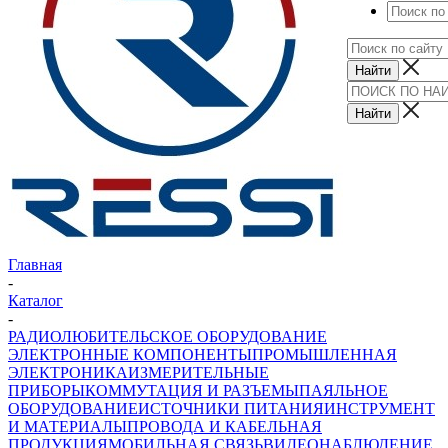
Главная
-
Каталог
-
РАДИОЛЮБИТЕЛЬСКОЕ ОБОРУДОВАНИЕ
ЭЛЕКТРОННЫЕ КОМПОНЕНТЫ
ПРОМЫШЛЕННАЯ
ЭЛЕКТРОНИКА
ИЗМЕРИТЕЛЬНЫЕ
ПРИБОРЫ
КОММУТАЦИЯ И РАЗЪЕМЫ
ПАЯЛЬНОЕ
ОБОРУДОВАНИЕ
ИСТОЧНИКИ ПИТАНИЯ
ИНСТРУМЕНТ
И МАТЕРИАЛЫ
ПРОВОДА И КАБЕЛЬНАЯ
ПРОДУКЦИЯ
МОБИЛЬНАЯ СВЯЗЬ
ВИДЕОНАБЛЮДЕНИЕ