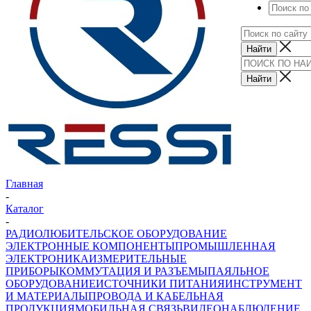
Главная
-
Каталог
-
РАДИОЛЮБИТЕЛЬСКОЕ ОБОРУДОВАНИЕ
ЭЛЕКТРОННЫЕ КОМПОНЕНТЫ
ПРОМЫШЛЕННАЯ
ЭЛЕКТРОНИКА
ИЗМЕРИТЕЛЬНЫЕ
ПРИБОРЫ
КОММУТАЦИЯ И РАЗЪЕМЫ
ПАЯЛЬНОЕ
ОБОРУДОВАНИЕ
ИСТОЧНИКИ ПИТАНИЯ
ИНСТРУМЕНТ
И МАТЕРИАЛЫ
ПРОВОДА И КАБЕЛЬНАЯ
ПРОДУКЦИЯ
МОБИЛЬНАЯ СВЯЗЬ
ВИДЕОНАБЛЮДЕНИЕ