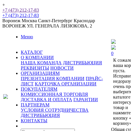
+
+7 (473) 212-17-83
+7 (473) 212-17-83
Воронеж
Москва
Санкт-Петербург
Краснодар
ВОРОНЕЖ
УЛ. ГЕНЕРАЛА ЛИЗЮКОВА, 2
Меню
КАТАЛОГ
0
О КОМПАНИИ
К сожал
НАША КОМАНДА
ДИСТРИБЬЮЦИЯ
ваша ко
РЕКВИЗИТЫ
НОВОСТИ
пуста.
ОРГАНИЗАЦИЯМ
Исправи
ПРЕЗЕНТАЦИЯ КОМПАНИИ
ПРАЙС-
недораз
ЛИСТ
КАРТОЧКА ОРГАНИЗАЦИИ
очень пр
ПОКУПАТЕЛЯМ
выберит
КОМИССИОННАЯ ТОРГОВЛЯ
каталоге
ДОСТАВКА И ОПЛАТА
ГАРАНТИИ
интерес
ПАРТНЕРАМ
товар и
УСЛОВИЯ СОТРУДНИЧЕСТВА
нажмите
ДИСТРИБЬЮЦИЯ
кнопку 
КОНТАКТЫ
корзину»
Общая су