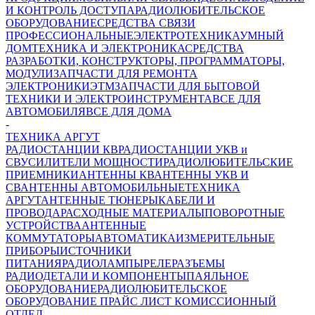
И КОНТРОЛЬ ДОСТУПА
РАДИОЛЮБИТЕЛЬСКОЕ
ОБОРУДОВАНИЕ
СРЕДСТВА СВЯЗИ
ПРОФЕССИОНАЛЬНЫЕ
ЭЛЕКТРОТЕХНИКА
УМНЫЙ
ДОМ
ТЕХНИКА И ЭЛЕКТРОНИКА
СРЕДСТВА
РАЗРАБОТКИ, КОНСТРУКТОРЫ, ПРОГРАММАТОРЫ,
МОДУЛИ
ЗАПЧАСТИ ДЛЯ РЕМОНТА
ЭЛЕКТРОНИКИ
ЭТМ
ЗАПЧАСТИ ДЛЯ БЫТОВОЙ
ТЕХНИКИ И ЭЛЕКТРОИНСТРУМЕНТА
ВСЕ ДЛЯ
АВТОМОБИЛЯ
ВСЕ ДЛЯ ДОМА
-
ТЕХНИКА АРГУТ
РАДИОСТАНЦИИ КВ
РАДИОСТАНЦИИ УКВ и
СВ
УСИЛИТЕЛИ МОЩНОСТИ
РАДИОЛЮБИТЕЛЬСКИЕ
ПРИЕМНИКИ
АНТЕННЫ КВ
АНТЕННЫ УКВ И
СВ
АНТЕННЫ АВТОМОБИЛЬНЫЕ
ТЕХНИКА
АРГУТ
АНТЕННЫЕ ТЮНЕРЫ
КАБЕЛИ И
ПРОВОДА
РАСХОДНЫЕ МАТЕРИАЛЫ
ПОВОРОТНЫЕ
УСТРОЙСТВА
АНТЕННЫЕ
КОММУТАТОРЫ
АВТОМАТИКА
ИЗМЕРИТЕЛЬНЫЕ
ПРИБОРЫ
ИСТОЧНИКИ
ПИТАНИЯ
РАДИОЛАМПЫ
РЕЛЕ
РАЗЪЕМЫ
РАДИОДЕТАЛИ И КОМПОНЕНТЫ
ПАЯЛЬНОЕ
ОБОРУДОВАНИЕ
РАДИОЛЮБИТЕЛЬСКОЕ
ОБОРУДОВАНИЕ ПРАЙС ЛИСТ
КОМИССИОННЫЙ
ОТДЕЛ