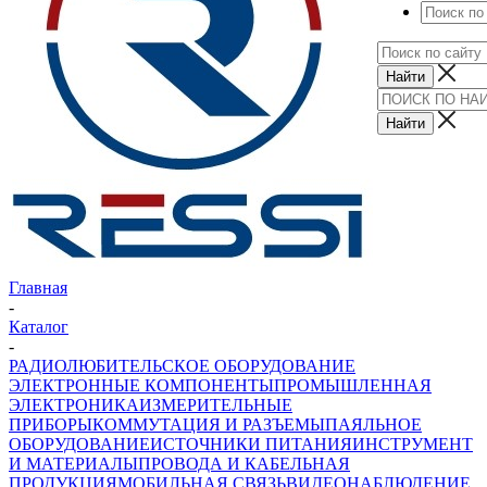
Главная
-
Каталог
-
РАДИОЛЮБИТЕЛЬСКОЕ ОБОРУДОВАНИЕ
ЭЛЕКТРОННЫЕ КОМПОНЕНТЫ
ПРОМЫШЛЕННАЯ
ЭЛЕКТРОНИКА
ИЗМЕРИТЕЛЬНЫЕ
ПРИБОРЫ
КОММУТАЦИЯ И РАЗЪЕМЫ
ПАЯЛЬНОЕ
ОБОРУДОВАНИЕ
ИСТОЧНИКИ ПИТАНИЯ
ИНСТРУМЕНТ
И МАТЕРИАЛЫ
ПРОВОДА И КАБЕЛЬНАЯ
ПРОДУКЦИЯ
МОБИЛЬНАЯ СВЯЗЬ
ВИДЕОНАБЛЮДЕНИЕ