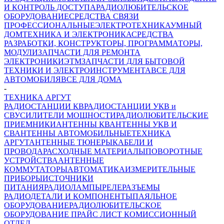
И КОНТРОЛЬ ДОСТУПА
РАДИОЛЮБИТЕЛЬСКОЕ
ОБОРУДОВАНИЕ
СРЕДСТВА СВЯЗИ
ПРОФЕССИОНАЛЬНЫЕ
ЭЛЕКТРОТЕХНИКА
УМНЫЙ
ДОМ
ТЕХНИКА И ЭЛЕКТРОНИКА
СРЕДСТВА
РАЗРАБОТКИ, КОНСТРУКТОРЫ, ПРОГРАММАТОРЫ,
МОДУЛИ
ЗАПЧАСТИ ДЛЯ РЕМОНТА
ЭЛЕКТРОНИКИ
ЭТМ
ЗАПЧАСТИ ДЛЯ БЫТОВОЙ
ТЕХНИКИ И ЭЛЕКТРОИНСТРУМЕНТА
ВСЕ ДЛЯ
АВТОМОБИЛЯ
ВСЕ ДЛЯ ДОМА
-
ТЕХНИКА АРГУТ
РАДИОСТАНЦИИ КВ
РАДИОСТАНЦИИ УКВ и
СВ
УСИЛИТЕЛИ МОЩНОСТИ
РАДИОЛЮБИТЕЛЬСКИЕ
ПРИЕМНИКИ
АНТЕННЫ КВ
АНТЕННЫ УКВ И
СВ
АНТЕННЫ АВТОМОБИЛЬНЫЕ
ТЕХНИКА
АРГУТ
АНТЕННЫЕ ТЮНЕРЫ
КАБЕЛИ И
ПРОВОДА
РАСХОДНЫЕ МАТЕРИАЛЫ
ПОВОРОТНЫЕ
УСТРОЙСТВА
АНТЕННЫЕ
КОММУТАТОРЫ
АВТОМАТИКА
ИЗМЕРИТЕЛЬНЫЕ
ПРИБОРЫ
ИСТОЧНИКИ
ПИТАНИЯ
РАДИОЛАМПЫ
РЕЛЕ
РАЗЪЕМЫ
РАДИОДЕТАЛИ И КОМПОНЕНТЫ
ПАЯЛЬНОЕ
ОБОРУДОВАНИЕ
РАДИОЛЮБИТЕЛЬСКОЕ
ОБОРУДОВАНИЕ ПРАЙС ЛИСТ
КОМИССИОННЫЙ
ОТДЕЛ