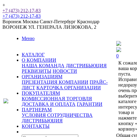
+
+7 (473) 212-17-83
+7 (473) 212-17-83
Воронеж
Москва
Санкт-Петербург
Краснодар
ВОРОНЕЖ
УЛ. ГЕНЕРАЛА ЛИЗЮКОВА, 2
Меню
КАТАЛОГ
0
О КОМПАНИИ
К сожал
НАША КОМАНДА
ДИСТРИБЬЮЦИЯ
ваша ко
РЕКВИЗИТЫ
НОВОСТИ
пуста.
ОРГАНИЗАЦИЯМ
Исправи
ПРЕЗЕНТАЦИЯ КОМПАНИИ
ПРАЙС-
недораз
ЛИСТ
КАРТОЧКА ОРГАНИЗАЦИИ
очень пр
ПОКУПАТЕЛЯМ
выберит
КОМИССИОННАЯ ТОРГОВЛЯ
каталоге
ДОСТАВКА И ОПЛАТА
ГАРАНТИИ
интерес
ПАРТНЕРАМ
товар и
УСЛОВИЯ СОТРУДНИЧЕСТВА
нажмите
ДИСТРИБЬЮЦИЯ
кнопку 
КОНТАКТЫ
корзину»
Общая су