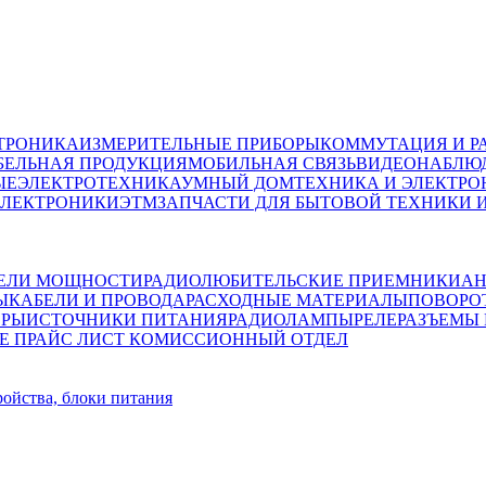
ТРОНИКА
ИЗМЕРИТЕЛЬНЫЕ ПРИБОРЫ
КОММУТАЦИЯ И Р
БЕЛЬНАЯ ПРОДУКЦИЯ
МОБИЛЬНАЯ СВЯЗЬ
ВИДЕОНАБЛЮД
ЫЕ
ЭЛЕКТРОТЕХНИКА
УМНЫЙ ДОМ
ТЕХНИКА И ЭЛЕКТРО
ЭЛЕКТРОНИКИ
ЭТМ
ЗАПЧАСТИ ДЛЯ БЫТОВОЙ ТЕХНИКИ 
ЕЛИ МОЩНОСТИ
РАДИОЛЮБИТЕЛЬСКИЕ ПРИЕМНИКИ
АН
Ы
КАБЕЛИ И ПРОВОДА
РАСХОДНЫЕ МАТЕРИАЛЫ
ПОВОРО
ОРЫ
ИСТОЧНИКИ ПИТАНИЯ
РАДИОЛАМПЫ
РЕЛЕ
РАЗЪЕМЫ
Е ПРАЙС ЛИСТ
КОМИССИОННЫЙ ОТДЕЛ
ройства, блоки питания