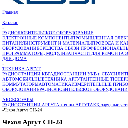
Главная
-
Каталог
-
РАДИОЛЮБИТЕЛЬСКОЕ ОБОРУДОВАНИЕ
ЭЛЕКТРОННЫЕ КОМПОНЕНТЫ
ПРОМЫШЛЕННАЯ ЭЛЕК
ПИТАНИЯ
ИНСТРУМЕНТ И МАТЕРИАЛЫ
ПРОВОДА И КА
ОБОРУДОВАНИЕ
СРЕДСТВА СВЯЗИ ПРОФЕССИОНАЛЬН
ПРОГРАММАТОРЫ, МОДУЛИ
ЗАПЧАСТИ ДЛЯ РЕМОНТА 
ДЛЯ ДОМА
-
ТЕХНИКА АРГУТ
РАДИОСТАНЦИИ КВ
РАДИОСТАНЦИИ УКВ и СВ
УСИЛИТ
АВТОМОБИЛЬНЫЕ
ТЕХНИКА АРГУТ
АНТЕННЫЕ ТЮНЕР
КОММУТАТОРЫ
АВТОМАТИКА
ИЗМЕРИТЕЛЬНЫЕ ПРИБ
ОБОРУДОВАНИЕ
РАДИОЛЮБИТЕЛЬСКОЕ ОБОРУДОВАНИ
-
АКСЕССУАРЫ
РАДИОСТАНЦИИ АРГУТ
Антенны АРГУТ
АКБ, зарядные уст
-
Чехол Аргут CH-24
Чехол Аргут CH-24