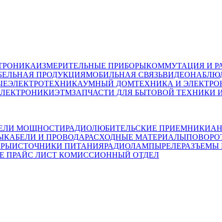
ТРОНИКА
ИЗМЕРИТЕЛЬНЫЕ ПРИБОРЫ
КОММУТАЦИЯ И Р
БЕЛЬНАЯ ПРОДУКЦИЯ
МОБИЛЬНАЯ СВЯЗЬ
ВИДЕОНАБЛЮД
ЫЕ
ЭЛЕКТРОТЕХНИКА
УМНЫЙ ДОМ
ТЕХНИКА И ЭЛЕКТРО
ЭЛЕКТРОНИКИ
ЭТМ
ЗАПЧАСТИ ДЛЯ БЫТОВОЙ ТЕХНИКИ 
ЕЛИ МОЩНОСТИ
РАДИОЛЮБИТЕЛЬСКИЕ ПРИЕМНИКИ
АН
Ы
КАБЕЛИ И ПРОВОДА
РАСХОДНЫЕ МАТЕРИАЛЫ
ПОВОРО
ОРЫ
ИСТОЧНИКИ ПИТАНИЯ
РАДИОЛАМПЫ
РЕЛЕ
РАЗЪЕМЫ
Е ПРАЙС ЛИСТ
КОМИССИОННЫЙ ОТДЕЛ