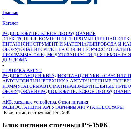
Главная
-
Каталог
-
РАДИОЛЮБИТЕЛЬСКОЕ ОБОРУДОВАНИЕ
ЭЛЕКТРОННЫЕ КОМПОНЕНТЫ
ПРОМЫШЛЕННАЯ ЭЛЕК
ПИТАНИЯ
ИНСТРУМЕНТ И МАТЕРИАЛЫ
ПРОВОДА И КА
ОБОРУДОВАНИЕ
СРЕДСТВА СВЯЗИ ПРОФЕССИОНАЛЬН
ПРОГРАММАТОРЫ, МОДУЛИ
ЗАПЧАСТИ ДЛЯ РЕМОНТА 
ДЛЯ ДОМА
-
ТЕХНИКА АРГУТ
РАДИОСТАНЦИИ КВ
РАДИОСТАНЦИИ УКВ и СВ
УСИЛИТ
АВТОМОБИЛЬНЫЕ
ТЕХНИКА АРГУТ
АНТЕННЫЕ ТЮНЕР
КОММУТАТОРЫ
АВТОМАТИКА
ИЗМЕРИТЕЛЬНЫЕ ПРИБ
ОБОРУДОВАНИЕ
РАДИОЛЮБИТЕЛЬСКОЕ ОБОРУДОВАНИ
-
АКБ, зарядные устройства, блоки питания
РАДИОСТАНЦИИ АРГУТ
Антенны АРГУТ
АКСЕССУАРЫ
-
Блок питания стоечный PS-150К
Блок питания стоечный PS-150К