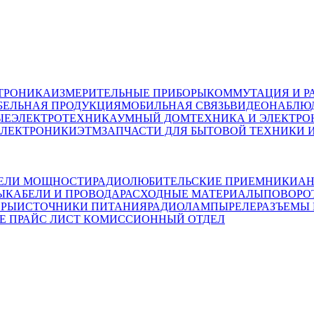
ТРОНИКА
ИЗМЕРИТЕЛЬНЫЕ ПРИБОРЫ
КОММУТАЦИЯ И Р
БЕЛЬНАЯ ПРОДУКЦИЯ
МОБИЛЬНАЯ СВЯЗЬ
ВИДЕОНАБЛЮД
ЫЕ
ЭЛЕКТРОТЕХНИКА
УМНЫЙ ДОМ
ТЕХНИКА И ЭЛЕКТРО
ЭЛЕКТРОНИКИ
ЭТМ
ЗАПЧАСТИ ДЛЯ БЫТОВОЙ ТЕХНИКИ 
ЕЛИ МОЩНОСТИ
РАДИОЛЮБИТЕЛЬСКИЕ ПРИЕМНИКИ
АН
Ы
КАБЕЛИ И ПРОВОДА
РАСХОДНЫЕ МАТЕРИАЛЫ
ПОВОРО
ОРЫ
ИСТОЧНИКИ ПИТАНИЯ
РАДИОЛАМПЫ
РЕЛЕ
РАЗЪЕМЫ
Е ПРАЙС ЛИСТ
КОМИССИОННЫЙ ОТДЕЛ