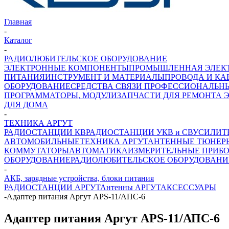
Главная
-
Каталог
-
РАДИОЛЮБИТЕЛЬСКОЕ ОБОРУДОВАНИЕ
ЭЛЕКТРОННЫЕ КОМПОНЕНТЫ
ПРОМЫШЛЕННАЯ ЭЛЕК
ПИТАНИЯ
ИНСТРУМЕНТ И МАТЕРИАЛЫ
ПРОВОДА И КА
ОБОРУДОВАНИЕ
СРЕДСТВА СВЯЗИ ПРОФЕССИОНАЛЬН
ПРОГРАММАТОРЫ, МОДУЛИ
ЗАПЧАСТИ ДЛЯ РЕМОНТА 
ДЛЯ ДОМА
-
ТЕХНИКА АРГУТ
РАДИОСТАНЦИИ КВ
РАДИОСТАНЦИИ УКВ и СВ
УСИЛИТ
АВТОМОБИЛЬНЫЕ
ТЕХНИКА АРГУТ
АНТЕННЫЕ ТЮНЕР
КОММУТАТОРЫ
АВТОМАТИКА
ИЗМЕРИТЕЛЬНЫЕ ПРИБ
ОБОРУДОВАНИЕ
РАДИОЛЮБИТЕЛЬСКОЕ ОБОРУДОВАНИ
-
АКБ, зарядные устройства, блоки питания
РАДИОСТАНЦИИ АРГУТ
Антенны АРГУТ
АКСЕССУАРЫ
-
Адаптер питания Аргут APS-11/АПС-6
Адаптер питания Аргут APS-11/АПС-6