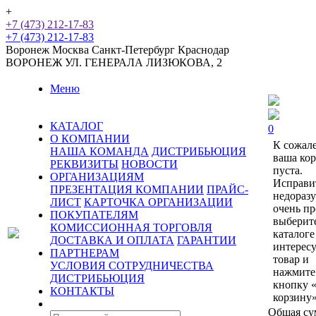
+
+7 (473) 212-17-83
+7 (473) 212-17-83
Воронеж
Москва
Санкт-Петербург
Краснодар
ВОРОНЕЖ
УЛ. ГЕНЕРАЛА ЛИЗЮКОВА, 2
Меню
КАТАЛОГ
0
О КОМПАНИИ
К сожал
НАША КОМАНДА
ДИСТРИБЬЮЦИЯ
ваша ко
РЕКВИЗИТЫ
НОВОСТИ
пуста.
ОРГАНИЗАЦИЯМ
Исправи
ПРЕЗЕНТАЦИЯ КОМПАНИИ
ПРАЙС-
недораз
ЛИСТ
КАРТОЧКА ОРГАНИЗАЦИИ
очень пр
ПОКУПАТЕЛЯМ
выберит
КОМИССИОННАЯ ТОРГОВЛЯ
каталоге
ДОСТАВКА И ОПЛАТА
ГАРАНТИИ
интерес
ПАРТНЕРАМ
товар и
УСЛОВИЯ СОТРУДНИЧЕСТВА
нажмите
ДИСТРИБЬЮЦИЯ
кнопку 
КОНТАКТЫ
корзину»
Общая су