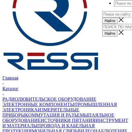
Главная
-
Каталог
-
РАДИОЛЮБИТЕЛЬСКОЕ ОБОРУДОВАНИЕ
ЭЛЕКТРОННЫЕ КОМПОНЕНТЫ
ПРОМЫШЛЕННАЯ
ЭЛЕКТРОНИКА
ИЗМЕРИТЕЛЬНЫЕ
ПРИБОРЫ
КОММУТАЦИЯ И РАЗЪЕМЫ
ПАЯЛЬНОЕ
ОБОРУДОВАНИЕ
ИСТОЧНИКИ ПИТАНИЯ
ИНСТРУМЕНТ
И МАТЕРИАЛЫ
ПРОВОДА И КАБЕЛЬНАЯ
ПРОДУКЦИЯ
МОБИЛЬНАЯ СВЯЗЬ
ВИДЕОНАБЛЮДЕНИЕ