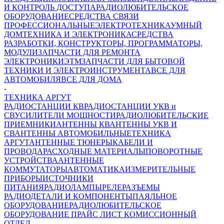
И КОНТРОЛЬ ДОСТУПА
РАДИОЛЮБИТЕЛЬСКОЕ
ОБОРУДОВАНИЕ
СРЕДСТВА СВЯЗИ
ПРОФЕССИОНАЛЬНЫЕ
ЭЛЕКТРОТЕХНИКА
УМНЫЙ
ДОМ
ТЕХНИКА И ЭЛЕКТРОНИКА
СРЕДСТВА
РАЗРАБОТКИ, КОНСТРУКТОРЫ, ПРОГРАММАТОРЫ,
МОДУЛИ
ЗАПЧАСТИ ДЛЯ РЕМОНТА
ЭЛЕКТРОНИКИ
ЭТМ
ЗАПЧАСТИ ДЛЯ БЫТОВОЙ
ТЕХНИКИ И ЭЛЕКТРОИНСТРУМЕНТА
ВСЕ ДЛЯ
АВТОМОБИЛЯ
ВСЕ ДЛЯ ДОМА
-
ТЕХНИКА АРГУТ
РАДИОСТАНЦИИ КВ
РАДИОСТАНЦИИ УКВ и
СВ
УСИЛИТЕЛИ МОЩНОСТИ
РАДИОЛЮБИТЕЛЬСКИЕ
ПРИЕМНИКИ
АНТЕННЫ КВ
АНТЕННЫ УКВ И
СВ
АНТЕННЫ АВТОМОБИЛЬНЫЕ
ТЕХНИКА
АРГУТ
АНТЕННЫЕ ТЮНЕРЫ
КАБЕЛИ И
ПРОВОДА
РАСХОДНЫЕ МАТЕРИАЛЫ
ПОВОРОТНЫЕ
УСТРОЙСТВА
АНТЕННЫЕ
КОММУТАТОРЫ
АВТОМАТИКА
ИЗМЕРИТЕЛЬНЫЕ
ПРИБОРЫ
ИСТОЧНИКИ
ПИТАНИЯ
РАДИОЛАМПЫ
РЕЛЕ
РАЗЪЕМЫ
РАДИОДЕТАЛИ И КОМПОНЕНТЫ
ПАЯЛЬНОЕ
ОБОРУДОВАНИЕ
РАДИОЛЮБИТЕЛЬСКОЕ
ОБОРУДОВАНИЕ ПРАЙС ЛИСТ
КОМИССИОННЫЙ
ОТДЕЛ