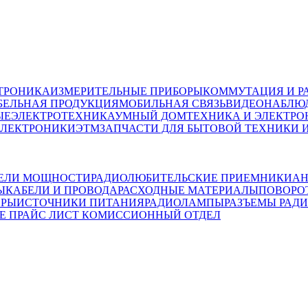
ТРОНИКА
ИЗМЕРИТЕЛЬНЫЕ ПРИБОРЫ
КОММУТАЦИЯ И Р
БЕЛЬНАЯ ПРОДУКЦИЯ
МОБИЛЬНАЯ СВЯЗЬ
ВИДЕОНАБЛЮД
ЫЕ
ЭЛЕКТРОТЕХНИКА
УМНЫЙ ДОМ
ТЕХНИКА И ЭЛЕКТРО
ЭЛЕКТРОНИКИ
ЭТМ
ЗАПЧАСТИ ДЛЯ БЫТОВОЙ ТЕХНИКИ 
ЕЛИ МОЩНОСТИ
РАДИОЛЮБИТЕЛЬСКИЕ ПРИЕМНИКИ
АН
Ы
КАБЕЛИ И ПРОВОДА
РАСХОДНЫЕ МАТЕРИАЛЫ
ПОВОРО
ОРЫ
ИСТОЧНИКИ ПИТАНИЯ
РАДИОЛАМПЫ
РАЗЪЕМЫ
РАД
Е ПРАЙС ЛИСТ
КОМИССИОННЫЙ ОТДЕЛ