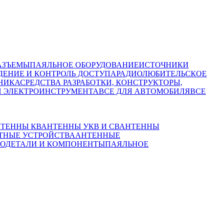
АЗЪЕМЫ
ПАЯЛЬНОЕ ОБОРУДОВАНИЕ
ИСТОЧНИКИ
ЕНИЕ И КОНТРОЛЬ ДОСТУПА
РАДИОЛЮБИТЕЛЬСКОЕ
НИКА
СРЕДСТВА РАЗРАБОТКИ, КОНСТРУКТОРЫ,
И ЭЛЕКТРОИНСТРУМЕНТА
ВСЕ ДЛЯ АВТОМОБИЛЯ
ВСЕ
ТЕННЫ КВ
АНТЕННЫ УКВ И СВ
АНТЕННЫ
ТНЫЕ УСТРОЙСТВА
АНТЕННЫЕ
ИОДЕТАЛИ И КОМПОНЕНТЫ
ПАЯЛЬНОЕ