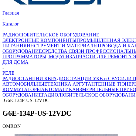
Главная
-
Каталог
-
РАДИОЛЮБИТЕЛЬСКОЕ ОБОРУДОВАНИЕ
ЭЛЕКТРОННЫЕ КОМПОНЕНТЫ
ПРОМЫШЛЕННАЯ ЭЛЕК
ПИТАНИЯ
ИНСТРУМЕНТ И МАТЕРИАЛЫ
ПРОВОДА И КА
ОБОРУДОВАНИЕ
СРЕДСТВА СВЯЗИ ПРОФЕССИОНАЛЬН
ПРОГРАММАТОРЫ, МОДУЛИ
ЗАПЧАСТИ ДЛЯ РЕМОНТА 
ДЛЯ ДОМА
-
РЕЛЕ
РАДИОСТАНЦИИ КВ
РАДИОСТАНЦИИ УКВ и СВ
УСИЛИТ
АВТОМОБИЛЬНЫЕ
ТЕХНИКА АРГУТ
АНТЕННЫЕ ТЮНЕР
КОММУТАТОРЫ
АВТОМАТИКА
ИЗМЕРИТЕЛЬНЫЕ ПРИБ
ОБОРУДОВАНИЕ
РАДИОЛЮБИТЕЛЬСКОЕ ОБОРУДОВАНИ
-
G6E-134P-US-12VDC
G6E-134P-US-12VDC
OMRON