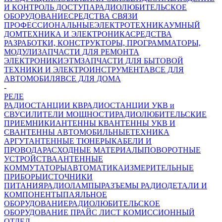
И КОНТРОЛЬ ДОСТУПА
РАДИОЛЮБИТЕЛЬСКОЕ
ОБОРУДОВАНИЕ
СРЕДСТВА СВЯЗИ
ПРОФЕССИОНАЛЬНЫЕ
ЭЛЕКТРОТЕХНИКА
УМНЫЙ
ДОМ
ТЕХНИКА И ЭЛЕКТРОНИКА
СРЕДСТВА
РАЗРАБОТКИ, КОНСТРУКТОРЫ, ПРОГРАММАТОРЫ,
МОДУЛИ
ЗАПЧАСТИ ДЛЯ РЕМОНТА
ЭЛЕКТРОНИКИ
ЭТМ
ЗАПЧАСТИ ДЛЯ БЫТОВОЙ
ТЕХНИКИ И ЭЛЕКТРОИНСТРУМЕНТА
ВСЕ ДЛЯ
АВТОМОБИЛЯ
ВСЕ ДЛЯ ДОМА
-
РЕЛЕ
РАДИОСТАНЦИИ КВ
РАДИОСТАНЦИИ УКВ и
СВ
УСИЛИТЕЛИ МОЩНОСТИ
РАДИОЛЮБИТЕЛЬСКИЕ
ПРИЕМНИКИ
АНТЕННЫ КВ
АНТЕННЫ УКВ И
СВ
АНТЕННЫ АВТОМОБИЛЬНЫЕ
ТЕХНИКА
АРГУТ
АНТЕННЫЕ ТЮНЕРЫ
КАБЕЛИ И
ПРОВОДА
РАСХОДНЫЕ МАТЕРИАЛЫ
ПОВОРОТНЫЕ
УСТРОЙСТВА
АНТЕННЫЕ
КОММУТАТОРЫ
АВТОМАТИКА
ИЗМЕРИТЕЛЬНЫЕ
ПРИБОРЫ
ИСТОЧНИКИ
ПИТАНИЯ
РАДИОЛАМПЫ
РАЗЪЕМЫ
РАДИОДЕТАЛИ И
КОМПОНЕНТЫ
ПАЯЛЬНОЕ
ОБОРУДОВАНИЕ
РАДИОЛЮБИТЕЛЬСКОЕ
ОБОРУДОВАНИЕ ПРАЙС ЛИСТ
КОМИССИОННЫЙ
ОТДЕЛ