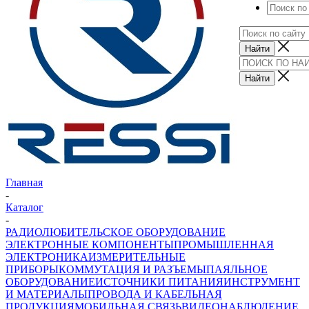
Главная
-
Каталог
-
РАДИОЛЮБИТЕЛЬСКОЕ ОБОРУДОВАНИЕ
ЭЛЕКТРОННЫЕ КОМПОНЕНТЫ
ПРОМЫШЛЕННАЯ
ЭЛЕКТРОНИКА
ИЗМЕРИТЕЛЬНЫЕ
ПРИБОРЫ
КОММУТАЦИЯ И РАЗЪЕМЫ
ПАЯЛЬНОЕ
ОБОРУДОВАНИЕ
ИСТОЧНИКИ ПИТАНИЯ
ИНСТРУМЕНТ
И МАТЕРИАЛЫ
ПРОВОДА И КАБЕЛЬНАЯ
ПРОДУКЦИЯ
МОБИЛЬНАЯ СВЯЗЬ
ВИДЕОНАБЛЮДЕНИЕ