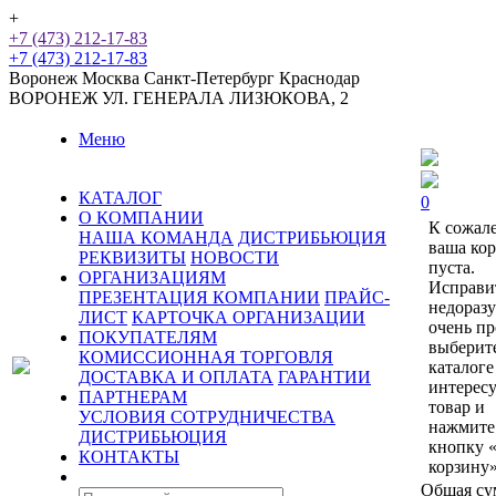
+
+7 (473) 212-17-83
+7 (473) 212-17-83
Воронеж
Москва
Санкт-Петербург
Краснодар
ВОРОНЕЖ
УЛ. ГЕНЕРАЛА ЛИЗЮКОВА, 2
Меню
КАТАЛОГ
0
О КОМПАНИИ
К сожал
НАША КОМАНДА
ДИСТРИБЬЮЦИЯ
ваша ко
РЕКВИЗИТЫ
НОВОСТИ
пуста.
ОРГАНИЗАЦИЯМ
Исправи
ПРЕЗЕНТАЦИЯ КОМПАНИИ
ПРАЙС-
недораз
ЛИСТ
КАРТОЧКА ОРГАНИЗАЦИИ
очень пр
ПОКУПАТЕЛЯМ
выберит
КОМИССИОННАЯ ТОРГОВЛЯ
каталоге
ДОСТАВКА И ОПЛАТА
ГАРАНТИИ
интерес
ПАРТНЕРАМ
товар и
УСЛОВИЯ СОТРУДНИЧЕСТВА
нажмите
ДИСТРИБЬЮЦИЯ
кнопку 
КОНТАКТЫ
корзину»
Общая су