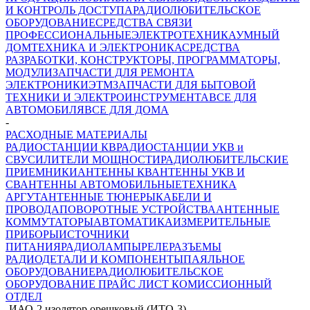
И КОНТРОЛЬ ДОСТУПА
РАДИОЛЮБИТЕЛЬСКОЕ
ОБОРУДОВАНИЕ
СРЕДСТВА СВЯЗИ
ПРОФЕССИОНАЛЬНЫЕ
ЭЛЕКТРОТЕХНИКА
УМНЫЙ
ДОМ
ТЕХНИКА И ЭЛЕКТРОНИКА
СРЕДСТВА
РАЗРАБОТКИ, КОНСТРУКТОРЫ, ПРОГРАММАТОРЫ,
МОДУЛИ
ЗАПЧАСТИ ДЛЯ РЕМОНТА
ЭЛЕКТРОНИКИ
ЭТМ
ЗАПЧАСТИ ДЛЯ БЫТОВОЙ
ТЕХНИКИ И ЭЛЕКТРОИНСТРУМЕНТА
ВСЕ ДЛЯ
АВТОМОБИЛЯ
ВСЕ ДЛЯ ДОМА
-
РАСХОДНЫЕ МАТЕРИАЛЫ
РАДИОСТАНЦИИ КВ
РАДИОСТАНЦИИ УКВ и
СВ
УСИЛИТЕЛИ МОЩНОСТИ
РАДИОЛЮБИТЕЛЬСКИЕ
ПРИЕМНИКИ
АНТЕННЫ КВ
АНТЕННЫ УКВ И
СВ
АНТЕННЫ АВТОМОБИЛЬНЫЕ
ТЕХНИКА
АРГУТ
АНТЕННЫЕ ТЮНЕРЫ
КАБЕЛИ И
ПРОВОДА
ПОВОРОТНЫЕ УСТРОЙСТВА
АНТЕННЫЕ
КОММУТАТОРЫ
АВТОМАТИКА
ИЗМЕРИТЕЛЬНЫЕ
ПРИБОРЫ
ИСТОЧНИКИ
ПИТАНИЯ
РАДИОЛАМПЫ
РЕЛЕ
РАЗЪЕМЫ
РАДИОДЕТАЛИ И КОМПОНЕНТЫ
ПАЯЛЬНОЕ
ОБОРУДОВАНИЕ
РАДИОЛЮБИТЕЛЬСКОЕ
ОБОРУДОВАНИЕ ПРАЙС ЛИСТ
КОМИССИОННЫЙ
ОТДЕЛ
-
ИАО-2 изолятор орешковый (ИТО-3)