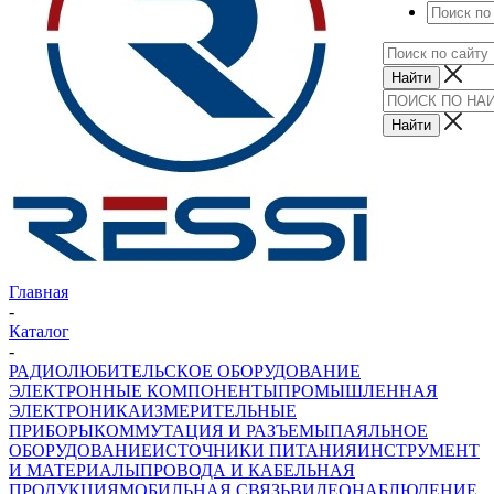
Главная
-
Каталог
-
РАДИОЛЮБИТЕЛЬСКОЕ ОБОРУДОВАНИЕ
ЭЛЕКТРОННЫЕ КОМПОНЕНТЫ
ПРОМЫШЛЕННАЯ
ЭЛЕКТРОНИКА
ИЗМЕРИТЕЛЬНЫЕ
ПРИБОРЫ
КОММУТАЦИЯ И РАЗЪЕМЫ
ПАЯЛЬНОЕ
ОБОРУДОВАНИЕ
ИСТОЧНИКИ ПИТАНИЯ
ИНСТРУМЕНТ
И МАТЕРИАЛЫ
ПРОВОДА И КАБЕЛЬНАЯ
ПРОДУКЦИЯ
МОБИЛЬНАЯ СВЯЗЬ
ВИДЕОНАБЛЮДЕНИЕ