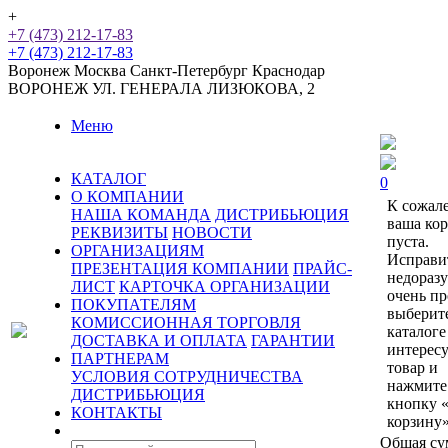
+
+7 (473) 212-17-83
+7 (473) 212-17-83
Воронеж
Москва
Санкт-Петербург
Краснодар
ВОРОНЕЖ
УЛ. ГЕНЕРАЛА ЛИЗЮКОВА, 2
Меню
КАТАЛОГ
0
О КОМПАНИИ
К сожал
НАША КОМАНДА
ДИСТРИБЬЮЦИЯ
ваша ко
РЕКВИЗИТЫ
НОВОСТИ
пуста.
ОРГАНИЗАЦИЯМ
Исправи
ПРЕЗЕНТАЦИЯ КОМПАНИИ
ПРАЙС-
недораз
ЛИСТ
КАРТОЧКА ОРГАНИЗАЦИИ
очень пр
ПОКУПАТЕЛЯМ
выберит
КОМИССИОННАЯ ТОРГОВЛЯ
каталоге
ДОСТАВКА И ОПЛАТА
ГАРАНТИИ
интерес
ПАРТНЕРАМ
товар и
УСЛОВИЯ СОТРУДНИЧЕСТВА
нажмите
ДИСТРИБЬЮЦИЯ
кнопку 
КОНТАКТЫ
корзину»
Общая су