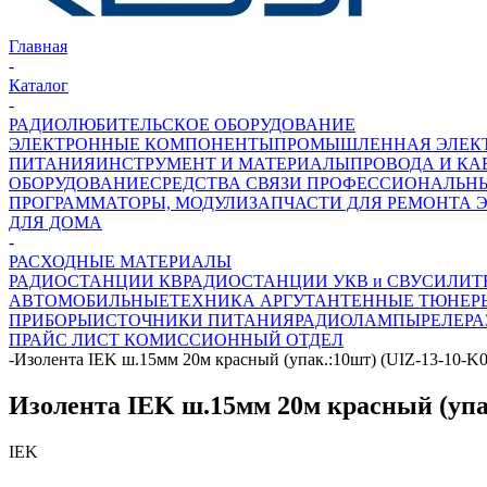
Главная
-
Каталог
-
РАДИОЛЮБИТЕЛЬСКОЕ ОБОРУДОВАНИЕ
ЭЛЕКТРОННЫЕ КОМПОНЕНТЫ
ПРОМЫШЛЕННАЯ ЭЛЕК
ПИТАНИЯ
ИНСТРУМЕНТ И МАТЕРИАЛЫ
ПРОВОДА И КА
ОБОРУДОВАНИЕ
СРЕДСТВА СВЯЗИ ПРОФЕССИОНАЛЬН
ПРОГРАММАТОРЫ, МОДУЛИ
ЗАПЧАСТИ ДЛЯ РЕМОНТА 
ДЛЯ ДОМА
-
РАСХОДНЫЕ МАТЕРИАЛЫ
РАДИОСТАНЦИИ КВ
РАДИОСТАНЦИИ УКВ и СВ
УСИЛИТ
АВТОМОБИЛЬНЫЕ
ТЕХНИКА АРГУТ
АНТЕННЫЕ ТЮНЕР
ПРИБОРЫ
ИСТОЧНИКИ ПИТАНИЯ
РАДИОЛАМПЫ
РЕЛЕ
Р
ПРАЙС ЛИСТ
КОМИССИОННЫЙ ОТДЕЛ
-
Изолента IEK ш.15мм 20м красный (упак.:10шт) (UIZ-13-10-K
Изолента IEK ш.15мм 20м красный (упа
IEK