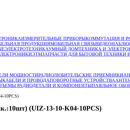
ТРОНИКА
ИЗМЕРИТЕЛЬНЫЕ ПРИБОРЫ
КОММУТАЦИЯ И Р
БЕЛЬНАЯ ПРОДУКЦИЯ
МОБИЛЬНАЯ СВЯЗЬ
ВИДЕОНАБЛЮД
ЫЕ
ЭЛЕКТРОТЕХНИКА
УМНЫЙ ДОМ
ТЕХНИКА И ЭЛЕКТРО
ЭЛЕКТРОНИКИ
ЭТМ
ЗАПЧАСТИ ДЛЯ БЫТОВОЙ ТЕХНИКИ 
ЕЛИ МОЩНОСТИ
РАДИОЛЮБИТЕЛЬСКИЕ ПРИЕМНИКИ
АН
Ы
КАБЕЛИ И ПРОВОДА
ПОВОРОТНЫЕ УСТРОЙСТВА
АНТЕ
АЗЪЕМЫ
РАДИОДЕТАЛИ И КОМПОНЕНТЫ
ПАЯЛЬНОЕ ОБО
04-10PCS)
к.:10шт) (UIZ-13-10-K04-10PCS)