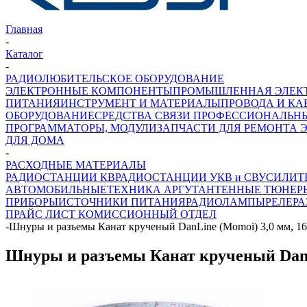
Главная
-
Каталог
-
РАДИОЛЮБИТЕЛЬСКОЕ ОБОРУДОВАНИЕ
ЭЛЕКТРОННЫЕ КОМПОНЕНТЫ
ПРОМЫШЛЕННАЯ ЭЛЕК
ПИТАНИЯ
ИНСТРУМЕНТ И МАТЕРИАЛЫ
ПРОВОДА И КА
ОБОРУДОВАНИЕ
СРЕДСТВА СВЯЗИ ПРОФЕССИОНАЛЬН
ПРОГРАММАТОРЫ, МОДУЛИ
ЗАПЧАСТИ ДЛЯ РЕМОНТА 
ДЛЯ ДОМА
-
РАСХОДНЫЕ МАТЕРИАЛЫ
РАДИОСТАНЦИИ КВ
РАДИОСТАНЦИИ УКВ и СВ
УСИЛИТ
АВТОМОБИЛЬНЫЕ
ТЕХНИКА АРГУТ
АНТЕННЫЕ ТЮНЕР
ПРИБОРЫ
ИСТОЧНИКИ ПИТАНИЯ
РАДИОЛАМПЫ
РЕЛЕ
Р
ПРАЙС ЛИСТ
КОМИССИОННЫЙ ОТДЕЛ
-
Шнуры и разъемы Канат крученый DanLine (Momoi) 3,0 мм, 160 
Шнуры и разъемы Канат крученый DanLin