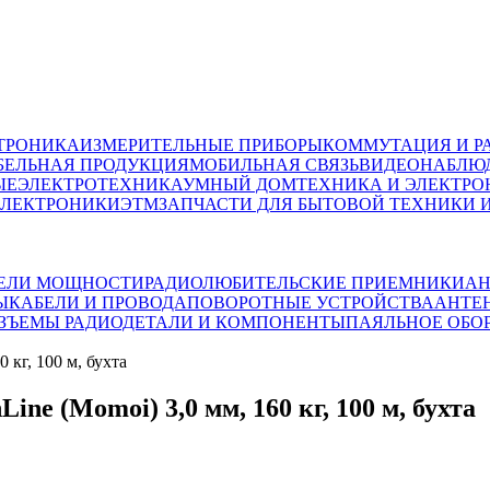
ТРОНИКА
ИЗМЕРИТЕЛЬНЫЕ ПРИБОРЫ
КОММУТАЦИЯ И Р
БЕЛЬНАЯ ПРОДУКЦИЯ
МОБИЛЬНАЯ СВЯЗЬ
ВИДЕОНАБЛЮД
ЫЕ
ЭЛЕКТРОТЕХНИКА
УМНЫЙ ДОМ
ТЕХНИКА И ЭЛЕКТРО
ЭЛЕКТРОНИКИ
ЭТМ
ЗАПЧАСТИ ДЛЯ БЫТОВОЙ ТЕХНИКИ 
ЕЛИ МОЩНОСТИ
РАДИОЛЮБИТЕЛЬСКИЕ ПРИЕМНИКИ
АН
Ы
КАБЕЛИ И ПРОВОДА
ПОВОРОТНЫЕ УСТРОЙСТВА
АНТЕ
АЗЪЕМЫ
РАДИОДЕТАЛИ И КОМПОНЕНТЫ
ПАЯЛЬНОЕ ОБО
кг, 100 м, бухта
e (Momoi) 3,0 мм, 160 кг, 100 м, бухта