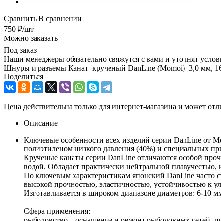
Сравнить
В сравнении
750
₽
/шт
Можно заказать
Под заказ
Наши менеджеры обязательно свяжутся с вами и уточнят услови
Шнуры и разъемы Канат крученый DanLine (Momoi) 3,0 мм, 160 
Поделиться
Цена действительна только для интернет-магазина и может отл
Описание
Ключевые особенности всех изделий серии DanLine от Mo
полиэтиленом низкого давления (40%) и специальных пр
Крученые канаты серии DanLine отличаются особой прочн
водой. Обладает практически нейтральной плавучестью, 
По ключевым характеристикам японский DanLine часто ст
высокой прочностью, эластичностью, устойчивостью к ул
Изготавливается в широком диапазоне диаметров: 6-10 мм 
Сфера применения:
рыболовство – оснащение и ремонт рыболовных сетей, п