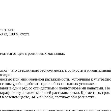
я заказа
кг, 100 м, бухта
ичаться от цен в розничных магазинах
moi - это сверхнизкая растяжимость, прочность и минимальный 
исадок.
остью при минимальной растяжимости. Устойчивы к ультрафиоле
и с ним удобно работать при любых погодных условиях.
авят в один ряд со стандартными полистиловыми канатами. Но 
ьтрафиолету, а также меньшей растяжимостью. Кроме того, срок 
в зеленом цвете, 3-6 - в новой, светло-серой расцветке.
ромышленная индустрия и строительство, растяжки для рекламн