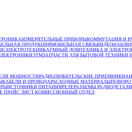
ТРОНИКА
ИЗМЕРИТЕЛЬНЫЕ ПРИБОРЫ
КОММУТАЦИЯ И Р
БЕЛЬНАЯ ПРОДУКЦИЯ
МОБИЛЬНАЯ СВЯЗЬ
ВИДЕОНАБЛЮД
ЫЕ
ЭЛЕКТРОТЕХНИКА
УМНЫЙ ДОМ
ТЕХНИКА И ЭЛЕКТРО
ЭЛЕКТРОНИКИ
ЭТМ
ЗАПЧАСТИ ДЛЯ БЫТОВОЙ ТЕХНИКИ 
ЕЛИ МОЩНОСТИ
РАДИОЛЮБИТЕЛЬСКИЕ ПРИЕМНИКИ
АН
Ы
КАБЕЛИ И ПРОВОДА
РАСХОДНЫЕ МАТЕРИАЛЫ
ПОВОРО
ОРЫ
ИСТОЧНИКИ ПИТАНИЯ
РЕЛЕ
РАЗЪЕМЫ
РАДИОДЕТАЛИ
Е ПРАЙС ЛИСТ
КОМИССИОННЫЙ ОТДЕЛ