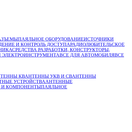
АЗЪЕМЫ
ПАЯЛЬНОЕ ОБОРУДОВАНИЕ
ИСТОЧНИКИ
ЕНИЕ И КОНТРОЛЬ ДОСТУПА
РАДИОЛЮБИТЕЛЬСКОЕ
НИКА
СРЕДСТВА РАЗРАБОТКИ, КОНСТРУКТОРЫ,
И ЭЛЕКТРОИНСТРУМЕНТА
ВСЕ ДЛЯ АВТОМОБИЛЯ
ВСЕ
ТЕННЫ КВ
АНТЕННЫ УКВ И СВ
АНТЕННЫ
ТНЫЕ УСТРОЙСТВА
АНТЕННЫЕ
 И КОМПОНЕНТЫ
ПАЯЛЬНОЕ