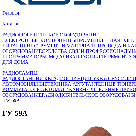
Главная
-
Каталог
-
РАДИОЛЮБИТЕЛЬСКОЕ ОБОРУДОВАНИЕ
ЭЛЕКТРОННЫЕ КОМПОНЕНТЫ
ПРОМЫШЛЕННАЯ ЭЛЕК
ПИТАНИЯ
ИНСТРУМЕНТ И МАТЕРИАЛЫ
ПРОВОДА И КА
ОБОРУДОВАНИЕ
СРЕДСТВА СВЯЗИ ПРОФЕССИОНАЛЬН
ПРОГРАММАТОРЫ, МОДУЛИ
ЗАПЧАСТИ ДЛЯ РЕМОНТА 
ДЛЯ ДОМА
-
РАДИОЛАМПЫ
РАДИОСТАНЦИИ КВ
РАДИОСТАНЦИИ УКВ и СВ
УСИЛИТ
АВТОМОБИЛЬНЫЕ
ТЕХНИКА АРГУТ
АНТЕННЫЕ ТЮНЕР
КОММУТАТОРЫ
АВТОМАТИКА
ИЗМЕРИТЕЛЬНЫЕ ПРИБ
ОБОРУДОВАНИЕ
РАДИОЛЮБИТЕЛЬСКОЕ ОБОРУДОВАНИ
-
ГУ-59А
ГУ-59А