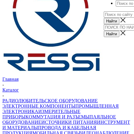
Главная
-
Каталог
-
РАДИОЛЮБИТЕЛЬСКОЕ ОБОРУДОВАНИЕ
ЭЛЕКТРОННЫЕ КОМПОНЕНТЫ
ПРОМЫШЛЕННАЯ
ЭЛЕКТРОНИКА
ИЗМЕРИТЕЛЬНЫЕ
ПРИБОРЫ
КОММУТАЦИЯ И РАЗЪЕМЫ
ПАЯЛЬНОЕ
ОБОРУДОВАНИЕ
ИСТОЧНИКИ ПИТАНИЯ
ИНСТРУМЕНТ
И МАТЕРИАЛЫ
ПРОВОДА И КАБЕЛЬНАЯ
ПРОДУКЦИЯ
МОБИЛЬНАЯ СВЯЗЬ
ВИДЕОНАБЛЮДЕНИЕ