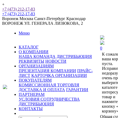
+
+7 (473) 212-17-83
+7 (473) 212-17-83
Воронеж
Москва
Санкт-Петербург
Краснодар
ВОРОНЕЖ
УЛ. ГЕНЕРАЛА ЛИЗЮКОВА, 2
Меню
КАТАЛОГ
0
О КОМПАНИИ
К сожал
НАША КОМАНДА
ДИСТРИБЬЮЦИЯ
ваша ко
РЕКВИЗИТЫ
НОВОСТИ
пуста.
ОРГАНИЗАЦИЯМ
Исправи
ПРЕЗЕНТАЦИЯ КОМПАНИИ
ПРАЙС-
недораз
ЛИСТ
КАРТОЧКА ОРГАНИЗАЦИИ
очень пр
ПОКУПАТЕЛЯМ
выберит
КОМИССИОННАЯ ТОРГОВЛЯ
каталоге
ДОСТАВКА И ОПЛАТА
ГАРАНТИИ
интерес
ПАРТНЕРАМ
товар и
УСЛОВИЯ СОТРУДНИЧЕСТВА
нажмите
ДИСТРИБЬЮЦИЯ
кнопку 
КОНТАКТЫ
корзину»
Общая су