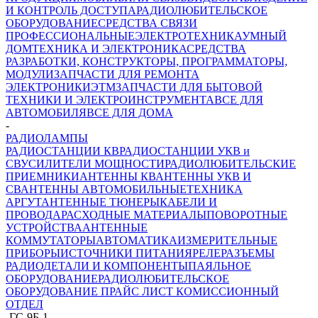
И КОНТРОЛЬ ДОСТУПА
РАДИОЛЮБИТЕЛЬСКОЕ
ОБОРУДОВАНИЕ
СРЕДСТВА СВЯЗИ
ПРОФЕССИОНАЛЬНЫЕ
ЭЛЕКТРОТЕХНИКА
УМНЫЙ
ДОМ
ТЕХНИКА И ЭЛЕКТРОНИКА
СРЕДСТВА
РАЗРАБОТКИ, КОНСТРУКТОРЫ, ПРОГРАММАТОРЫ,
МОДУЛИ
ЗАПЧАСТИ ДЛЯ РЕМОНТА
ЭЛЕКТРОНИКИ
ЭТМ
ЗАПЧАСТИ ДЛЯ БЫТОВОЙ
ТЕХНИКИ И ЭЛЕКТРОИНСТРУМЕНТА
ВСЕ ДЛЯ
АВТОМОБИЛЯ
ВСЕ ДЛЯ ДОМА
-
РАДИОЛАМПЫ
РАДИОСТАНЦИИ КВ
РАДИОСТАНЦИИ УКВ и
СВ
УСИЛИТЕЛИ МОЩНОСТИ
РАДИОЛЮБИТЕЛЬСКИЕ
ПРИЕМНИКИ
АНТЕННЫ КВ
АНТЕННЫ УКВ И
СВ
АНТЕННЫ АВТОМОБИЛЬНЫЕ
ТЕХНИКА
АРГУТ
АНТЕННЫЕ ТЮНЕРЫ
КАБЕЛИ И
ПРОВОДА
РАСХОДНЫЕ МАТЕРИАЛЫ
ПОВОРОТНЫЕ
УСТРОЙСТВА
АНТЕННЫЕ
КОММУТАТОРЫ
АВТОМАТИКА
ИЗМЕРИТЕЛЬНЫЕ
ПРИБОРЫ
ИСТОЧНИКИ ПИТАНИЯ
РЕЛЕ
РАЗЪЕМЫ
РАДИОДЕТАЛИ И КОМПОНЕНТЫ
ПАЯЛЬНОЕ
ОБОРУДОВАНИЕ
РАДИОЛЮБИТЕЛЬСКОЕ
ОБОРУДОВАНИЕ ПРАЙС ЛИСТ
КОМИССИОННЫЙ
ОТДЕЛ
-
ГС-9Б-1