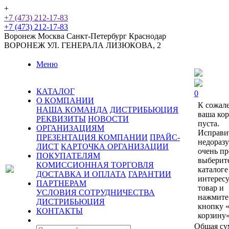
+
+7 (473) 212-17-83
+7 (473) 212-17-83
Воронеж
Москва
Санкт-Петербург
Краснодар
ВОРОНЕЖ
УЛ. ГЕНЕРАЛА ЛИЗЮКОВА, 2
Меню
КАТАЛОГ
0
О КОМПАНИИ
К сожал
НАША КОМАНДА
ДИСТРИБЬЮЦИЯ
ваша ко
РЕКВИЗИТЫ
НОВОСТИ
пуста.
ОРГАНИЗАЦИЯМ
Исправи
ПРЕЗЕНТАЦИЯ КОМПАНИИ
ПРАЙС-
недораз
ЛИСТ
КАРТОЧКА ОРГАНИЗАЦИИ
очень пр
ПОКУПАТЕЛЯМ
выберит
КОМИССИОННАЯ ТОРГОВЛЯ
каталоге
ДОСТАВКА И ОПЛАТА
ГАРАНТИИ
интерес
ПАРТНЕРАМ
товар и
УСЛОВИЯ СОТРУДНИЧЕСТВА
нажмите
ДИСТРИБЬЮЦИЯ
кнопку 
КОНТАКТЫ
корзину»
Общая су