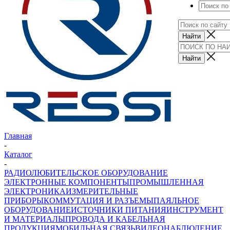
Главная
-
Каталог
-
РАДИОЛЮБИТЕЛЬСКОЕ ОБОРУДОВАНИЕ
ЭЛЕКТРОННЫЕ КОМПОНЕНТЫ
ПРОМЫШЛЕННАЯ
ЭЛЕКТРОНИКА
ИЗМЕРИТЕЛЬНЫЕ
ПРИБОРЫ
КОММУТАЦИЯ И РАЗЪЕМЫ
ПАЯЛЬНОЕ
ОБОРУДОВАНИЕ
ИСТОЧНИКИ ПИТАНИЯ
ИНСТРУМЕНТ
И МАТЕРИАЛЫ
ПРОВОДА И КАБЕЛЬНАЯ
ПРОДУКЦИЯ
МОБИЛЬНАЯ СВЯЗЬ
ВИДЕОНАБЛЮДЕНИЕ