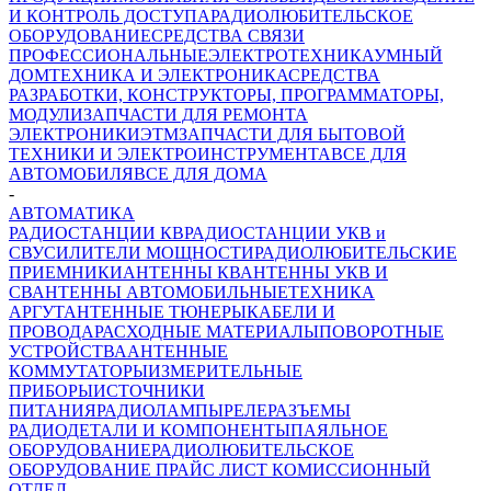
И КОНТРОЛЬ ДОСТУПА
РАДИОЛЮБИТЕЛЬСКОЕ
ОБОРУДОВАНИЕ
СРЕДСТВА СВЯЗИ
ПРОФЕССИОНАЛЬНЫЕ
ЭЛЕКТРОТЕХНИКА
УМНЫЙ
ДОМ
ТЕХНИКА И ЭЛЕКТРОНИКА
СРЕДСТВА
РАЗРАБОТКИ, КОНСТРУКТОРЫ, ПРОГРАММАТОРЫ,
МОДУЛИ
ЗАПЧАСТИ ДЛЯ РЕМОНТА
ЭЛЕКТРОНИКИ
ЭТМ
ЗАПЧАСТИ ДЛЯ БЫТОВОЙ
ТЕХНИКИ И ЭЛЕКТРОИНСТРУМЕНТА
ВСЕ ДЛЯ
АВТОМОБИЛЯ
ВСЕ ДЛЯ ДОМА
-
АВТОМАТИКА
РАДИОСТАНЦИИ КВ
РАДИОСТАНЦИИ УКВ и
СВ
УСИЛИТЕЛИ МОЩНОСТИ
РАДИОЛЮБИТЕЛЬСКИЕ
ПРИЕМНИКИ
АНТЕННЫ КВ
АНТЕННЫ УКВ И
СВ
АНТЕННЫ АВТОМОБИЛЬНЫЕ
ТЕХНИКА
АРГУТ
АНТЕННЫЕ ТЮНЕРЫ
КАБЕЛИ И
ПРОВОДА
РАСХОДНЫЕ МАТЕРИАЛЫ
ПОВОРОТНЫЕ
УСТРОЙСТВА
АНТЕННЫЕ
КОММУТАТОРЫ
ИЗМЕРИТЕЛЬНЫЕ
ПРИБОРЫ
ИСТОЧНИКИ
ПИТАНИЯ
РАДИОЛАМПЫ
РЕЛЕ
РАЗЪЕМЫ
РАДИОДЕТАЛИ И КОМПОНЕНТЫ
ПАЯЛЬНОЕ
ОБОРУДОВАНИЕ
РАДИОЛЮБИТЕЛЬСКОЕ
ОБОРУДОВАНИЕ ПРАЙС ЛИСТ
КОМИССИОННЫЙ
ОТДЕЛ