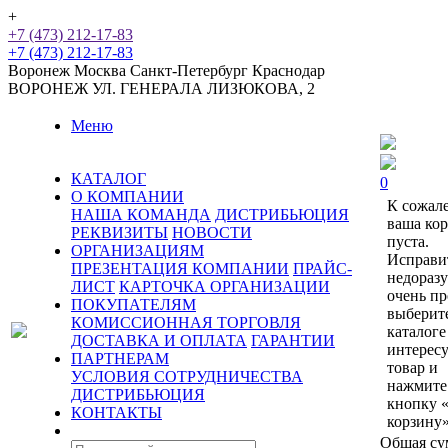
+
+7 (473) 212-17-83
+7 (473) 212-17-83
Воронеж
Москва
Санкт-Петербург
Краснодар
ВОРОНЕЖ
УЛ. ГЕНЕРАЛА ЛИЗЮКОВА, 2
Меню
КАТАЛОГ
0
О КОМПАНИИ
К сожал
НАША КОМАНДА
ДИСТРИБЬЮЦИЯ
ваша ко
РЕКВИЗИТЫ
НОВОСТИ
пуста.
ОРГАНИЗАЦИЯМ
Исправи
ПРЕЗЕНТАЦИЯ КОМПАНИИ
ПРАЙС-
недораз
ЛИСТ
КАРТОЧКА ОРГАНИЗАЦИИ
очень пр
ПОКУПАТЕЛЯМ
выберит
КОМИССИОННАЯ ТОРГОВЛЯ
каталоге
ДОСТАВКА И ОПЛАТА
ГАРАНТИИ
интерес
ПАРТНЕРАМ
товар и
УСЛОВИЯ СОТРУДНИЧЕСТВА
нажмите
ДИСТРИБЬЮЦИЯ
кнопку 
КОНТАКТЫ
корзину»
Общая су