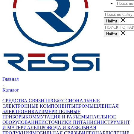
Главная
-
Каталог
-
СРЕДСТВА СВЯЗИ ПРОФЕССИОНАЛЬНЫЕ
ЭЛЕКТРОННЫЕ КОМПОНЕНТЫ
ПРОМЫШЛЕННАЯ
ЭЛЕКТРОНИКА
ИЗМЕРИТЕЛЬНЫЕ
ПРИБОРЫ
КОММУТАЦИЯ И РАЗЪЕМЫ
ПАЯЛЬНОЕ
ОБОРУДОВАНИЕ
ИСТОЧНИКИ ПИТАНИЯ
ИНСТРУМЕНТ
И МАТЕРИАЛЫ
ПРОВОДА И КАБЕЛЬНАЯ
ПРОДУКЦИЯ
МОБИЛЬНАЯ СВЯЗЬ
ВИДЕОНАБЛЮДЕНИЕ