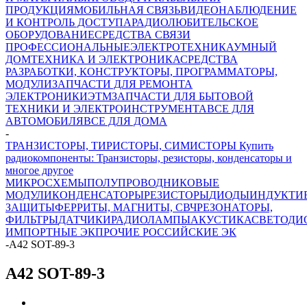
ПРОДУКЦИЯ
МОБИЛЬНАЯ СВЯЗЬ
ВИДЕОНАБЛЮДЕНИЕ
И КОНТРОЛЬ ДОСТУПА
РАДИОЛЮБИТЕЛЬСКОЕ
ОБОРУДОВАНИЕ
СРЕДСТВА СВЯЗИ
ПРОФЕССИОНАЛЬНЫЕ
ЭЛЕКТРОТЕХНИКА
УМНЫЙ
ДОМ
ТЕХНИКА И ЭЛЕКТРОНИКА
СРЕДСТВА
РАЗРАБОТКИ, КОНСТРУКТОРЫ, ПРОГРАММАТОРЫ,
МОДУЛИ
ЗАПЧАСТИ ДЛЯ РЕМОНТА
ЭЛЕКТРОНИКИ
ЭТМ
ЗАПЧАСТИ ДЛЯ БЫТОВОЙ
ТЕХНИКИ И ЭЛЕКТРОИНСТРУМЕНТА
ВСЕ ДЛЯ
АВТОМОБИЛЯ
ВСЕ ДЛЯ ДОМА
-
ТРАНЗИСТОРЫ, ТИРИСТОРЫ, СИМИСТОРЫ Купить
радиокомпоненты: Транзисторы, резисторы, конденсаторы и
многое другое
МИКРОСХЕМЫ
ПОЛУПРОВОДНИКОВЫЕ
МОДУЛИ
КОНДЕНСАТОРЫ
РЕЗИСТОРЫ
ДИОДЫ
ИНДУКТИ
ЗАЩИТЫ
ФЕРРИТЫ, МАГНИТЫ, СВЧ
РЕЗОНАТОРЫ,
ФИЛЬТРЫ
ДАТЧИКИ
РАДИОЛАМПЫ
АКУСТИКА
СВЕТОДИ
ИМПОРТНЫЕ ЭК
ПРОЧИЕ РОССИЙСКИЕ ЭК
-
A42 SOT-89-3
A42 SOT-89-3