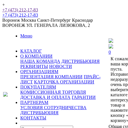
+
+7 (473) 212-17-83
+7 (473) 212-17-83
Воронеж
Москва
Санкт-Петербург
Краснодар
ВОРОНЕЖ
УЛ. ГЕНЕРАЛА ЛИЗЮКОВА, 2
Меню
КАТАЛОГ
0
О КОМПАНИИ
К сожал
НАША КОМАНДА
ДИСТРИБЬЮЦИЯ
ваша ко
РЕКВИЗИТЫ
НОВОСТИ
пуста.
ОРГАНИЗАЦИЯМ
Исправи
ПРЕЗЕНТАЦИЯ КОМПАНИИ
ПРАЙС-
недораз
ЛИСТ
КАРТОЧКА ОРГАНИЗАЦИИ
очень пр
ПОКУПАТЕЛЯМ
выберит
КОМИССИОННАЯ ТОРГОВЛЯ
каталоге
ДОСТАВКА И ОПЛАТА
ГАРАНТИИ
интерес
ПАРТНЕРАМ
товар и
УСЛОВИЯ СОТРУДНИЧЕСТВА
нажмите
ДИСТРИБЬЮЦИЯ
кнопку 
КОНТАКТЫ
корзину»
Общая су