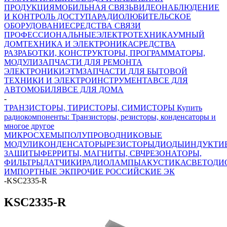
ПРОДУКЦИЯ
МОБИЛЬНАЯ СВЯЗЬ
ВИДЕОНАБЛЮДЕНИЕ
И КОНТРОЛЬ ДОСТУПА
РАДИОЛЮБИТЕЛЬСКОЕ
ОБОРУДОВАНИЕ
СРЕДСТВА СВЯЗИ
ПРОФЕССИОНАЛЬНЫЕ
ЭЛЕКТРОТЕХНИКА
УМНЫЙ
ДОМ
ТЕХНИКА И ЭЛЕКТРОНИКА
СРЕДСТВА
РАЗРАБОТКИ, КОНСТРУКТОРЫ, ПРОГРАММАТОРЫ,
МОДУЛИ
ЗАПЧАСТИ ДЛЯ РЕМОНТА
ЭЛЕКТРОНИКИ
ЭТМ
ЗАПЧАСТИ ДЛЯ БЫТОВОЙ
ТЕХНИКИ И ЭЛЕКТРОИНСТРУМЕНТА
ВСЕ ДЛЯ
АВТОМОБИЛЯ
ВСЕ ДЛЯ ДОМА
-
ТРАНЗИСТОРЫ, ТИРИСТОРЫ, СИМИСТОРЫ Купить
радиокомпоненты: Транзисторы, резисторы, конденсаторы и
многое другое
МИКРОСХЕМЫ
ПОЛУПРОВОДНИКОВЫЕ
МОДУЛИ
КОНДЕНСАТОРЫ
РЕЗИСТОРЫ
ДИОДЫ
ИНДУКТИ
ЗАЩИТЫ
ФЕРРИТЫ, МАГНИТЫ, СВЧ
РЕЗОНАТОРЫ,
ФИЛЬТРЫ
ДАТЧИКИ
РАДИОЛАМПЫ
АКУСТИКА
СВЕТОДИ
ИМПОРТНЫЕ ЭК
ПРОЧИЕ РОССИЙСКИЕ ЭК
-
KSC2335-R
KSC2335-R