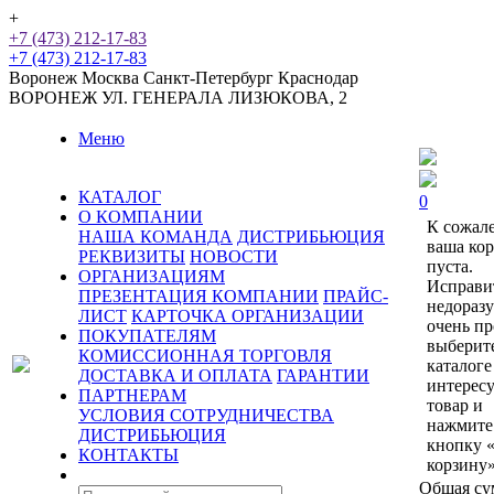
+
+7 (473) 212-17-83
+7 (473) 212-17-83
Воронеж
Москва
Санкт-Петербург
Краснодар
ВОРОНЕЖ
УЛ. ГЕНЕРАЛА ЛИЗЮКОВА, 2
Меню
КАТАЛОГ
0
О КОМПАНИИ
К сожал
НАША КОМАНДА
ДИСТРИБЬЮЦИЯ
ваша ко
РЕКВИЗИТЫ
НОВОСТИ
пуста.
ОРГАНИЗАЦИЯМ
Исправи
ПРЕЗЕНТАЦИЯ КОМПАНИИ
ПРАЙС-
недораз
ЛИСТ
КАРТОЧКА ОРГАНИЗАЦИИ
очень пр
ПОКУПАТЕЛЯМ
выберит
КОМИССИОННАЯ ТОРГОВЛЯ
каталоге
ДОСТАВКА И ОПЛАТА
ГАРАНТИИ
интерес
ПАРТНЕРАМ
товар и
УСЛОВИЯ СОТРУДНИЧЕСТВА
нажмите
ДИСТРИБЬЮЦИЯ
кнопку 
КОНТАКТЫ
корзину»
Общая су