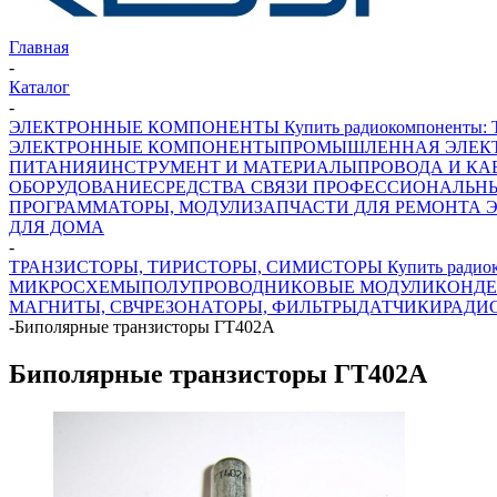
Главная
-
Каталог
-
ЭЛЕКТРОННЫЕ КОМПОНЕНТЫ Купить радиокомпоненты: Транз
ЭЛЕКТРОННЫЕ КОМПОНЕНТЫ
ПРОМЫШЛЕННАЯ ЭЛЕК
ПИТАНИЯ
ИНСТРУМЕНТ И МАТЕРИАЛЫ
ПРОВОДА И КА
ОБОРУДОВАНИЕ
СРЕДСТВА СВЯЗИ ПРОФЕССИОНАЛЬН
ПРОГРАММАТОРЫ, МОДУЛИ
ЗАПЧАСТИ ДЛЯ РЕМОНТА 
ДЛЯ ДОМА
-
ТРАНЗИСТОРЫ, ТИРИСТОРЫ, СИМИСТОРЫ Купить радиокомпон
МИКРОСХЕМЫ
ПОЛУПРОВОДНИКОВЫЕ МОДУЛИ
КОНДЕ
МАГНИТЫ, СВЧ
РЕЗОНАТОРЫ, ФИЛЬТРЫ
ДАТЧИКИ
РАДИ
-
Биполярные транзисторы ГТ402А
Биполярные транзисторы ГТ402А