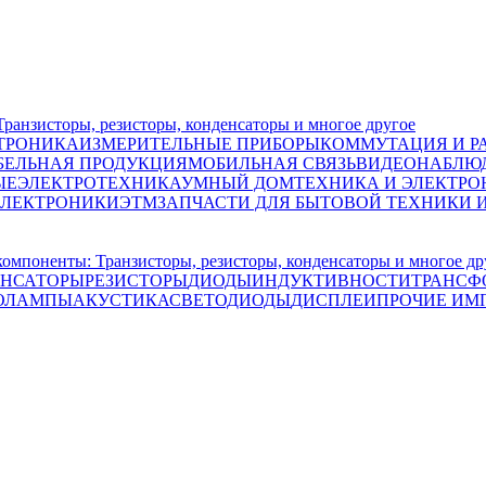
исторы, резисторы, конденсаторы и многое другое
ТРОНИКА
ИЗМЕРИТЕЛЬНЫЕ ПРИБОРЫ
КОММУТАЦИЯ И Р
БЕЛЬНАЯ ПРОДУКЦИЯ
МОБИЛЬНАЯ СВЯЗЬ
ВИДЕОНАБЛЮД
ЫЕ
ЭЛЕКТРОТЕХНИКА
УМНЫЙ ДОМ
ТЕХНИКА И ЭЛЕКТРО
ЭЛЕКТРОНИКИ
ЭТМ
ЗАПЧАСТИ ДЛЯ БЫТОВОЙ ТЕХНИКИ 
енты: Транзисторы, резисторы, конденсаторы и многое др
НСАТОРЫ
РЕЗИСТОРЫ
ДИОДЫ
ИНДУКТИВНОСТИ
ТРАНСФ
ОЛАМПЫ
АКУСТИКА
СВЕТОДИОДЫ
ДИСПЛЕИ
ПРОЧИЕ ИМ