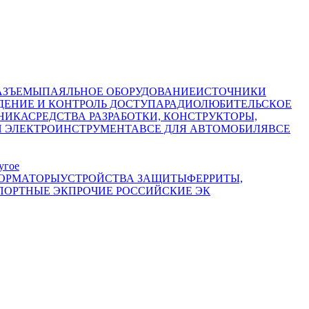
АЗЪЕМЫ
ПАЯЛЬНОЕ ОБОРУДОВАНИЕ
ИСТОЧНИКИ
ЕНИЕ И КОНТРОЛЬ ДОСТУПА
РАДИОЛЮБИТЕЛЬСКОЕ
НИКА
СРЕДСТВА РАЗРАБОТКИ, КОНСТРУКТОРЫ,
И ЭЛЕКТРОИНСТРУМЕНТА
ВСЕ ДЛЯ АВТОМОБИЛЯ
ВСЕ
угое
ОРМАТОРЫ
УСТРОЙСТВА ЗАЩИТЫ
ФЕРРИТЫ,
ПОРТНЫЕ ЭК
ПРОЧИЕ РОССИЙСКИЕ ЭК