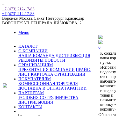
+
+7 (473) 212-17-83
+7 (473) 212-17-83
Воронеж
Москва
Санкт-Петербург
Краснодар
ВОРОНЕЖ
УЛ. ГЕНЕРАЛА ЛИЗЮКОВА, 2
Меню
КАТАЛОГ
0
О КОМПАНИИ
К сожал
НАША КОМАНДА
ДИСТРИБЬЮЦИЯ
ваша ко
РЕКВИЗИТЫ
НОВОСТИ
пуста.
ОРГАНИЗАЦИЯМ
Исправи
ПРЕЗЕНТАЦИЯ КОМПАНИИ
ПРАЙС-
недораз
ЛИСТ
КАРТОЧКА ОРГАНИЗАЦИИ
очень пр
ПОКУПАТЕЛЯМ
выберит
КОМИССИОННАЯ ТОРГОВЛЯ
каталоге
ДОСТАВКА И ОПЛАТА
ГАРАНТИИ
интерес
ПАРТНЕРАМ
товар и
УСЛОВИЯ СОТРУДНИЧЕСТВА
нажмите
ДИСТРИБЬЮЦИЯ
кнопку 
КОНТАКТЫ
корзину»
Общая су