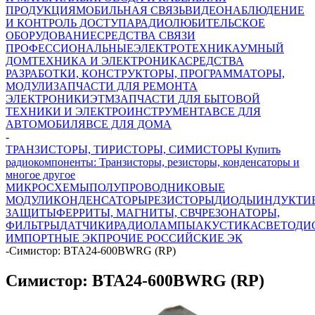
ПРОДУКЦИЯ
МОБИЛЬНАЯ СВЯЗЬ
ВИДЕОНАБЛЮДЕНИЕ
И КОНТРОЛЬ ДОСТУПА
РАДИОЛЮБИТЕЛЬСКОЕ
ОБОРУДОВАНИЕ
СРЕДСТВА СВЯЗИ
ПРОФЕССИОНАЛЬНЫЕ
ЭЛЕКТРОТЕХНИКА
УМНЫЙ
ДОМ
ТЕХНИКА И ЭЛЕКТРОНИКА
СРЕДСТВА
РАЗРАБОТКИ, КОНСТРУКТОРЫ, ПРОГРАММАТОРЫ,
МОДУЛИ
ЗАПЧАСТИ ДЛЯ РЕМОНТА
ЭЛЕКТРОНИКИ
ЭТМ
ЗАПЧАСТИ ДЛЯ БЫТОВОЙ
ТЕХНИКИ И ЭЛЕКТРОИНСТРУМЕНТА
ВСЕ ДЛЯ
АВТОМОБИЛЯ
ВСЕ ДЛЯ ДОМА
-
ТРАНЗИСТОРЫ, ТИРИСТОРЫ, СИМИСТОРЫ Купить
радиокомпоненты: Транзисторы, резисторы, конденсаторы и
многое другое
МИКРОСХЕМЫ
ПОЛУПРОВОДНИКОВЫЕ
МОДУЛИ
КОНДЕНСАТОРЫ
РЕЗИСТОРЫ
ДИОДЫ
ИНДУКТИ
ЗАЩИТЫ
ФЕРРИТЫ, МАГНИТЫ, СВЧ
РЕЗОНАТОРЫ,
ФИЛЬТРЫ
ДАТЧИКИ
РАДИОЛАМПЫ
АКУСТИКА
СВЕТОДИ
ИМПОРТНЫЕ ЭК
ПРОЧИЕ РОССИЙСКИЕ ЭК
-
Симистор: BTA24-600BWRG (RP)
Симистор: BTA24-600BWRG (RP)