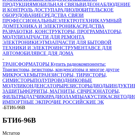
ПРОДУКЦИЯ
МОБИЛЬНАЯ СВЯЗЬ
ВИДЕОНАБЛЮДЕНИЕ
И КОНТРОЛЬ ДОСТУПА
РАДИОЛЮБИТЕЛЬСКОЕ
ОБОРУДОВАНИЕ
СРЕДСТВА СВЯЗИ
ПРОФЕССИОНАЛЬНЫЕ
ЭЛЕКТРОТЕХНИКА
УМНЫЙ
ДОМ
ТЕХНИКА И ЭЛЕКТРОНИКА
СРЕДСТВА
РАЗРАБОТКИ, КОНСТРУКТОРЫ, ПРОГРАММАТОРЫ,
МОДУЛИ
ЗАПЧАСТИ ДЛЯ РЕМОНТА
ЭЛЕКТРОНИКИ
ЭТМ
ЗАПЧАСТИ ДЛЯ БЫТОВОЙ
ТЕХНИКИ И ЭЛЕКТРОИНСТРУМЕНТА
ВСЕ ДЛЯ
АВТОМОБИЛЯ
ВСЕ ДЛЯ ДОМА
-
ТРАНСФОРМАТОРЫ Купить радиокомпоненты:
Транзисторы, резисторы, конденсаторы и многое другое
МИКРОСХЕМЫ
ТРАНЗИСТОРЫ, ТИРИСТОРЫ,
СИМИСТОРЫ
ПОЛУПРОВОДНИКОВЫЕ
МОДУЛИ
КОНДЕНСАТОРЫ
РЕЗИСТОРЫ
ДИОДЫ
ИНДУКТИ
ЗАЩИТЫ
ФЕРРИТЫ, МАГНИТЫ, СВЧ
РЕЗОНАТОРЫ,
ФИЛЬТРЫ
ДАТЧИКИ
РАДИОЛАМПЫ
АКУСТИКА
СВЕТОДИ
ИМПОРТНЫЕ ЭК
ПРОЧИЕ РОССИЙСКИЕ ЭК
-
БТИ6-96В
БТИ6-96В
Мстатор