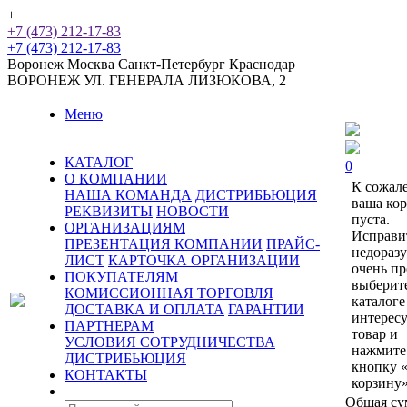
+
+7 (473) 212-17-83
+7 (473) 212-17-83
Воронеж
Москва
Санкт-Петербург
Краснодар
ВОРОНЕЖ
УЛ. ГЕНЕРАЛА ЛИЗЮКОВА, 2
Меню
КАТАЛОГ
0
О КОМПАНИИ
К сожал
НАША КОМАНДА
ДИСТРИБЬЮЦИЯ
ваша ко
РЕКВИЗИТЫ
НОВОСТИ
пуста.
ОРГАНИЗАЦИЯМ
Исправи
ПРЕЗЕНТАЦИЯ КОМПАНИИ
ПРАЙС-
недораз
ЛИСТ
КАРТОЧКА ОРГАНИЗАЦИИ
очень пр
ПОКУПАТЕЛЯМ
выберит
КОМИССИОННАЯ ТОРГОВЛЯ
каталоге
ДОСТАВКА И ОПЛАТА
ГАРАНТИИ
интерес
ПАРТНЕРАМ
товар и
УСЛОВИЯ СОТРУДНИЧЕСТВА
нажмите
ДИСТРИБЬЮЦИЯ
кнопку 
КОНТАКТЫ
корзину»
Общая су