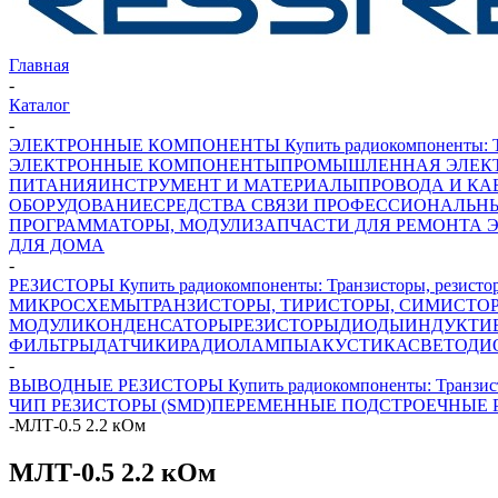
Главная
-
Каталог
-
ЭЛЕКТРОННЫЕ КОМПОНЕНТЫ Купить радиокомпоненты: Транз
ЭЛЕКТРОННЫЕ КОМПОНЕНТЫ
ПРОМЫШЛЕННАЯ ЭЛЕК
ПИТАНИЯ
ИНСТРУМЕНТ И МАТЕРИАЛЫ
ПРОВОДА И КА
ОБОРУДОВАНИЕ
СРЕДСТВА СВЯЗИ ПРОФЕССИОНАЛЬН
ПРОГРАММАТОРЫ, МОДУЛИ
ЗАПЧАСТИ ДЛЯ РЕМОНТА 
ДЛЯ ДОМА
-
РЕЗИСТОРЫ Купить радиокомпоненты: Транзисторы, резисторы
МИКРОСХЕМЫ
ТРАНЗИСТОРЫ, ТИРИСТОРЫ, СИМИСТО
МОДУЛИ
КОНДЕНСАТОРЫ
РЕЗИСТОРЫ
ДИОДЫ
ИНДУКТИ
ФИЛЬТРЫ
ДАТЧИКИ
РАДИОЛАМПЫ
АКУСТИКА
СВЕТОДИ
-
ВЫВОДНЫЕ РЕЗИСТОРЫ Купить радиокомпоненты: Транзисторы
ЧИП РЕЗИСТОРЫ (SMD)
ПЕРЕМЕННЫЕ ПОДСТРОЕЧНЫЕ 
-
МЛТ-0.5 2.2 кОм
МЛТ-0.5 2.2 кОм