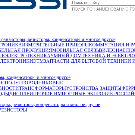
исторы, резисторы, конденсаторы и многое другое
ТРОНИКА
ИЗМЕРИТЕЛЬНЫЕ ПРИБОРЫ
КОММУТАЦИЯ И Р
БЕЛЬНАЯ ПРОДУКЦИЯ
МОБИЛЬНАЯ СВЯЗЬ
ВИДЕОНАБЛЮД
ЫЕ
ЭЛЕКТРОТЕХНИКА
УМНЫЙ ДОМ
ТЕХНИКА И ЭЛЕКТРО
ЭЛЕКТРОНИКИ
ЭТМ
ЗАПЧАСТИ ДЛЯ БЫТОВОЙ ТЕХНИКИ 
, конденсаторы и многое другое
РЫ
ПОЛУПРОВОДНИКОВЫЕ
ВНОСТИ
ТРАНСФОРМАТОРЫ
УСТРОЙСТВА ЗАЩИТЫ
ФЕРР
ОДЫ
ДИСПЛЕИ
ПРОЧИЕ ИМПОРТНЫЕ ЭК
ПРОЧИЕ РОССИЙ
, резисторы, конденсаторы и многое другое
РЕЗИСТОРЫ