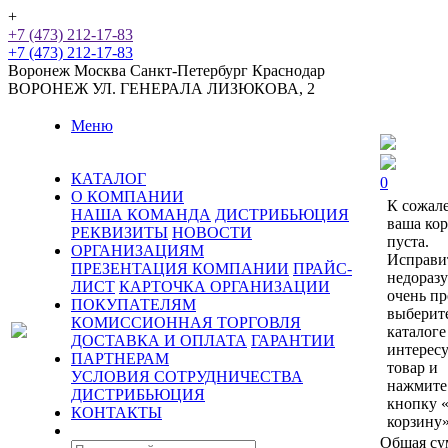
+
+7 (473) 212-17-83
+7 (473) 212-17-83
Воронеж
Москва
Санкт-Петербург
Краснодар
ВОРОНЕЖ
УЛ. ГЕНЕРАЛА ЛИЗЮКОВА, 2
Меню
КАТАЛОГ
0
О КОМПАНИИ
К сожал
НАША КОМАНДА
ДИСТРИБЬЮЦИЯ
ваша ко
РЕКВИЗИТЫ
НОВОСТИ
пуста.
ОРГАНИЗАЦИЯМ
Исправи
ПРЕЗЕНТАЦИЯ КОМПАНИИ
ПРАЙС-
недораз
ЛИСТ
КАРТОЧКА ОРГАНИЗАЦИИ
очень пр
ПОКУПАТЕЛЯМ
выберит
КОМИССИОННАЯ ТОРГОВЛЯ
каталоге
ДОСТАВКА И ОПЛАТА
ГАРАНТИИ
интерес
ПАРТНЕРАМ
товар и
УСЛОВИЯ СОТРУДНИЧЕСТВА
нажмите
ДИСТРИБЬЮЦИЯ
кнопку 
КОНТАКТЫ
корзину»
Общая су