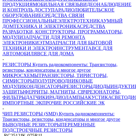
ПРОДУКЦИЯ
МОБИЛЬНАЯ СВЯЗЬ
ВИДЕОНАБЛЮДЕНИЕ
И КОНТРОЛЬ ДОСТУПА
РАДИОЛЮБИТЕЛЬСКОЕ
ОБОРУДОВАНИЕ
СРЕДСТВА СВЯЗИ
ПРОФЕССИОНАЛЬНЫЕ
ЭЛЕКТРОТЕХНИКА
УМНЫЙ
ДОМ
ТЕХНИКА И ЭЛЕКТРОНИКА
СРЕДСТВА
РАЗРАБОТКИ, КОНСТРУКТОРЫ, ПРОГРАММАТОРЫ,
МОДУЛИ
ЗАПЧАСТИ ДЛЯ РЕМОНТА
ЭЛЕКТРОНИКИ
ЭТМ
ЗАПЧАСТИ ДЛЯ БЫТОВОЙ
ТЕХНИКИ И ЭЛЕКТРОИНСТРУМЕНТА
ВСЕ ДЛЯ
АВТОМОБИЛЯ
ВСЕ ДЛЯ ДОМА
-
РЕЗИСТОРЫ Купить радиокомпоненты: Транзисторы,
резисторы, конденсаторы и многое другое
МИКРОСХЕМЫ
ТРАНЗИСТОРЫ, ТИРИСТОРЫ,
СИМИСТОРЫ
ПОЛУПРОВОДНИКОВЫЕ
МОДУЛИ
КОНДЕНСАТОРЫ
РЕЗИСТОРЫ
ДИОДЫ
ИНДУКТИ
ЗАЩИТЫ
ФЕРРИТЫ, МАГНИТЫ, СВЧ
РЕЗОНАТОРЫ,
ФИЛЬТРЫ
ДАТЧИКИ
РАДИОЛАМПЫ
АКУСТИКА
СВЕТОДИ
ИМПОРТНЫЕ ЭК
ПРОЧИЕ РОССИЙСКИЕ ЭК
-
ЧИП РЕЗИСТОРЫ (SMD) Купить радиокомпоненты:
Транзисторы, резисторы, конденсаторы и многое другое
ВЫВОДНЫЕ РЕЗИСТОРЫ
ПЕРЕМЕННЫЕ
ПОДСТРОЕЧНЫЕ РЕЗИСТОРЫ
-
RC2512JK-075R1L