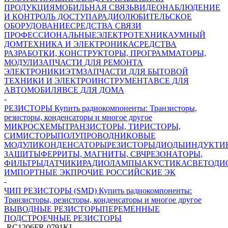
ПРОДУКЦИЯ
МОБИЛЬНАЯ СВЯЗЬ
ВИДЕОНАБЛЮДЕНИЕ
И КОНТРОЛЬ ДОСТУПА
РАДИОЛЮБИТЕЛЬСКОЕ
ОБОРУДОВАНИЕ
СРЕДСТВА СВЯЗИ
ПРОФЕССИОНАЛЬНЫЕ
ЭЛЕКТРОТЕХНИКА
УМНЫЙ
ДОМ
ТЕХНИКА И ЭЛЕКТРОНИКА
СРЕДСТВА
РАЗРАБОТКИ, КОНСТРУКТОРЫ, ПРОГРАММАТОРЫ,
МОДУЛИ
ЗАПЧАСТИ ДЛЯ РЕМОНТА
ЭЛЕКТРОНИКИ
ЭТМ
ЗАПЧАСТИ ДЛЯ БЫТОВОЙ
ТЕХНИКИ И ЭЛЕКТРОИНСТРУМЕНТА
ВСЕ ДЛЯ
АВТОМОБИЛЯ
ВСЕ ДЛЯ ДОМА
-
РЕЗИСТОРЫ Купить радиокомпоненты: Транзисторы,
резисторы, конденсаторы и многое другое
МИКРОСХЕМЫ
ТРАНЗИСТОРЫ, ТИРИСТОРЫ,
СИМИСТОРЫ
ПОЛУПРОВОДНИКОВЫЕ
МОДУЛИ
КОНДЕНСАТОРЫ
РЕЗИСТОРЫ
ДИОДЫ
ИНДУКТИ
ЗАЩИТЫ
ФЕРРИТЫ, МАГНИТЫ, СВЧ
РЕЗОНАТОРЫ,
ФИЛЬТРЫ
ДАТЧИКИ
РАДИОЛАМПЫ
АКУСТИКА
СВЕТОДИ
ИМПОРТНЫЕ ЭК
ПРОЧИЕ РОССИЙСКИЕ ЭК
-
ЧИП РЕЗИСТОРЫ (SMD) Купить радиокомпоненты:
Транзисторы, резисторы, конденсаторы и многое другое
ВЫВОДНЫЕ РЕЗИСТОРЫ
ПЕРЕМЕННЫЕ
ПОДСТРОЕЧНЫЕ РЕЗИСТОРЫ
-
RC1206FR-0791KL