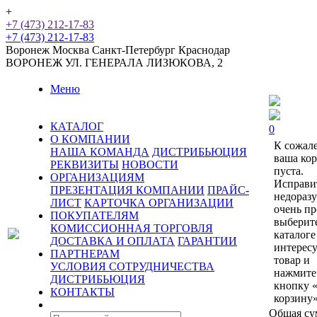
+
+7 (473) 212-17-83
+7 (473) 212-17-83
Воронеж
Москва
Санкт-Петербург
Краснодар
ВОРОНЕЖ
УЛ. ГЕНЕРАЛА ЛИЗЮКОВА, 2
Меню
КАТАЛОГ
0
О КОМПАНИИ
К сожал
НАША КОМАНДА
ДИСТРИБЬЮЦИЯ
ваша ко
РЕКВИЗИТЫ
НОВОСТИ
пуста.
ОРГАНИЗАЦИЯМ
Исправи
ПРЕЗЕНТАЦИЯ КОМПАНИИ
ПРАЙС-
недораз
ЛИСТ
КАРТОЧКА ОРГАНИЗАЦИИ
очень пр
ПОКУПАТЕЛЯМ
выберит
КОМИССИОННАЯ ТОРГОВЛЯ
каталоге
ДОСТАВКА И ОПЛАТА
ГАРАНТИИ
интерес
ПАРТНЕРАМ
товар и
УСЛОВИЯ СОТРУДНИЧЕСТВА
нажмите
ДИСТРИБЬЮЦИЯ
кнопку 
КОНТАКТЫ
корзину»
Общая су