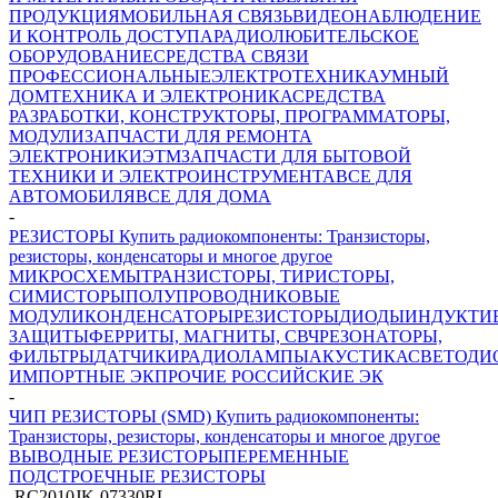
ПРОДУКЦИЯ
МОБИЛЬНАЯ СВЯЗЬ
ВИДЕОНАБЛЮДЕНИЕ
И КОНТРОЛЬ ДОСТУПА
РАДИОЛЮБИТЕЛЬСКОЕ
ОБОРУДОВАНИЕ
СРЕДСТВА СВЯЗИ
ПРОФЕССИОНАЛЬНЫЕ
ЭЛЕКТРОТЕХНИКА
УМНЫЙ
ДОМ
ТЕХНИКА И ЭЛЕКТРОНИКА
СРЕДСТВА
РАЗРАБОТКИ, КОНСТРУКТОРЫ, ПРОГРАММАТОРЫ,
МОДУЛИ
ЗАПЧАСТИ ДЛЯ РЕМОНТА
ЭЛЕКТРОНИКИ
ЭТМ
ЗАПЧАСТИ ДЛЯ БЫТОВОЙ
ТЕХНИКИ И ЭЛЕКТРОИНСТРУМЕНТА
ВСЕ ДЛЯ
АВТОМОБИЛЯ
ВСЕ ДЛЯ ДОМА
-
РЕЗИСТОРЫ Купить радиокомпоненты: Транзисторы,
резисторы, конденсаторы и многое другое
МИКРОСХЕМЫ
ТРАНЗИСТОРЫ, ТИРИСТОРЫ,
СИМИСТОРЫ
ПОЛУПРОВОДНИКОВЫЕ
МОДУЛИ
КОНДЕНСАТОРЫ
РЕЗИСТОРЫ
ДИОДЫ
ИНДУКТИ
ЗАЩИТЫ
ФЕРРИТЫ, МАГНИТЫ, СВЧ
РЕЗОНАТОРЫ,
ФИЛЬТРЫ
ДАТЧИКИ
РАДИОЛАМПЫ
АКУСТИКА
СВЕТОДИ
ИМПОРТНЫЕ ЭК
ПРОЧИЕ РОССИЙСКИЕ ЭК
-
ЧИП РЕЗИСТОРЫ (SMD) Купить радиокомпоненты:
Транзисторы, резисторы, конденсаторы и многое другое
ВЫВОДНЫЕ РЕЗИСТОРЫ
ПЕРЕМЕННЫЕ
ПОДСТРОЕЧНЫЕ РЕЗИСТОРЫ
-
RC2010JK-07330RL