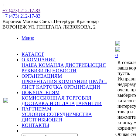
+
+7 (473) 212-17-83
+7 (473) 212-17-83
Воронеж
Москва
Санкт-Петербург
Краснодар
ВОРОНЕЖ
УЛ. ГЕНЕРАЛА ЛИЗЮКОВА, 2
Меню
КАТАЛОГ
0
О КОМПАНИИ
К сожал
НАША КОМАНДА
ДИСТРИБЬЮЦИЯ
ваша ко
РЕКВИЗИТЫ
НОВОСТИ
пуста.
ОРГАНИЗАЦИЯМ
Исправи
ПРЕЗЕНТАЦИЯ КОМПАНИИ
ПРАЙС-
недораз
ЛИСТ
КАРТОЧКА ОРГАНИЗАЦИИ
очень пр
ПОКУПАТЕЛЯМ
выберит
КОМИССИОННАЯ ТОРГОВЛЯ
каталоге
ДОСТАВКА И ОПЛАТА
ГАРАНТИИ
интерес
ПАРТНЕРАМ
товар и
УСЛОВИЯ СОТРУДНИЧЕСТВА
нажмите
ДИСТРИБЬЮЦИЯ
кнопку 
КОНТАКТЫ
корзину»
Общая су