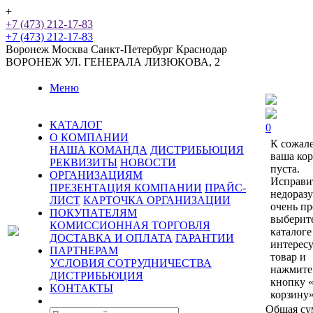
+
+7 (473) 212-17-83
+7 (473) 212-17-83
Воронеж
Москва
Санкт-Петербург
Краснодар
ВОРОНЕЖ
УЛ. ГЕНЕРАЛА ЛИЗЮКОВА, 2
Меню
КАТАЛОГ
0
О КОМПАНИИ
К сожал
НАША КОМАНДА
ДИСТРИБЬЮЦИЯ
ваша ко
РЕКВИЗИТЫ
НОВОСТИ
пуста.
ОРГАНИЗАЦИЯМ
Исправи
ПРЕЗЕНТАЦИЯ КОМПАНИИ
ПРАЙС-
недораз
ЛИСТ
КАРТОЧКА ОРГАНИЗАЦИИ
очень пр
ПОКУПАТЕЛЯМ
выберит
КОМИССИОННАЯ ТОРГОВЛЯ
каталоге
ДОСТАВКА И ОПЛАТА
ГАРАНТИИ
интерес
ПАРТНЕРАМ
товар и
УСЛОВИЯ СОТРУДНИЧЕСТВА
нажмите
ДИСТРИБЬЮЦИЯ
кнопку 
КОНТАКТЫ
корзину»
Общая су