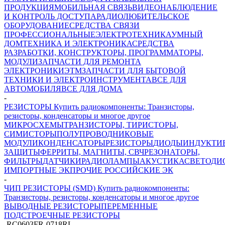
ПРОДУКЦИЯ
МОБИЛЬНАЯ СВЯЗЬ
ВИДЕОНАБЛЮДЕНИЕ
И КОНТРОЛЬ ДОСТУПА
РАДИОЛЮБИТЕЛЬСКОЕ
ОБОРУДОВАНИЕ
СРЕДСТВА СВЯЗИ
ПРОФЕССИОНАЛЬНЫЕ
ЭЛЕКТРОТЕХНИКА
УМНЫЙ
ДОМ
ТЕХНИКА И ЭЛЕКТРОНИКА
СРЕДСТВА
РАЗРАБОТКИ, КОНСТРУКТОРЫ, ПРОГРАММАТОРЫ,
МОДУЛИ
ЗАПЧАСТИ ДЛЯ РЕМОНТА
ЭЛЕКТРОНИКИ
ЭТМ
ЗАПЧАСТИ ДЛЯ БЫТОВОЙ
ТЕХНИКИ И ЭЛЕКТРОИНСТРУМЕНТА
ВСЕ ДЛЯ
АВТОМОБИЛЯ
ВСЕ ДЛЯ ДОМА
-
РЕЗИСТОРЫ Купить радиокомпоненты: Транзисторы,
резисторы, конденсаторы и многое другое
МИКРОСХЕМЫ
ТРАНЗИСТОРЫ, ТИРИСТОРЫ,
СИМИСТОРЫ
ПОЛУПРОВОДНИКОВЫЕ
МОДУЛИ
КОНДЕНСАТОРЫ
РЕЗИСТОРЫ
ДИОДЫ
ИНДУКТИ
ЗАЩИТЫ
ФЕРРИТЫ, МАГНИТЫ, СВЧ
РЕЗОНАТОРЫ,
ФИЛЬТРЫ
ДАТЧИКИ
РАДИОЛАМПЫ
АКУСТИКА
СВЕТОДИ
ИМПОРТНЫЕ ЭК
ПРОЧИЕ РОССИЙСКИЕ ЭК
-
ЧИП РЕЗИСТОРЫ (SMD) Купить радиокомпоненты:
Транзисторы, резисторы, конденсаторы и многое другое
ВЫВОДНЫЕ РЕЗИСТОРЫ
ПЕРЕМЕННЫЕ
ПОДСТРОЕЧНЫЕ РЕЗИСТОРЫ
-
RC0603FR-0718RL